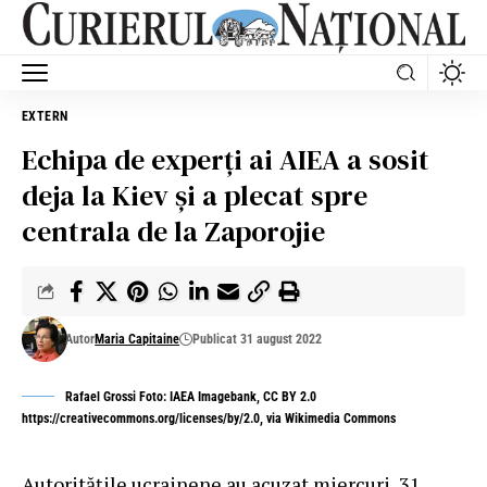
EXTERN
Echipa de experți ai AIEA a sosit
deja la Kiev și a plecat spre
centrala de la Zaporojie
Autor
Maria Capitaine
Publicat 31 august 2022
Rafael Grossi Foto: IAEA Imagebank, CC BY 2.0
https://creativecommons.org/licenses/by/2.0, via Wikimedia Commons
Autoritățile ucrainene au acuzat miercuri, 31