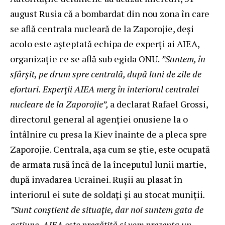
august Rusia că a bombardat din nou zona în care
se află centrala nucleară de la Zaporojie, deși
acolo este așteptată echipa de experți ai AIEA,
organizație ce se află sub egida ONU.
”Suntem, în
sfârșit, pe drum spre centrală, după luni de zile de
eforturi. Experții AIEA merg în interiorul centralei
nucleare de la Zaporojie”,
a declarat Rafael Grossi,
directorul general al agenției onusiene la o
întâlnire cu presa la Kiev înainte de a pleca spre
Zaporojie. Centrala, așa cum se știe, este ocupată
de armata rusă încă de la începutul lunii martie,
după invadarea Ucrainei. Rușii au plasat în
interiorul ei sute de soldați și au stocat muniții
.
”Sunt conștient de situație, dar noi suntem gata de
acțiune. AIEA este pregătită și vom prezenta un