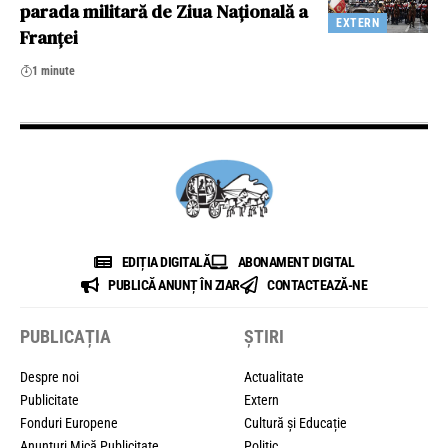
parada militară de Ziua Națională a
EXTERN
Franței
1 minute
EDIȚIA DIGITALĂ
ABONAMENT DIGITAL
PUBLICĂ ANUNȚ ÎN ZIAR
CONTACTEAZĂ-NE
PUBLICAȚIA
ȘTIRI
Despre noi
Actualitate
Publicitate
Extern
Fonduri Europene
Cultură și Educație
Anunțuri Mică Publicitate
Politic