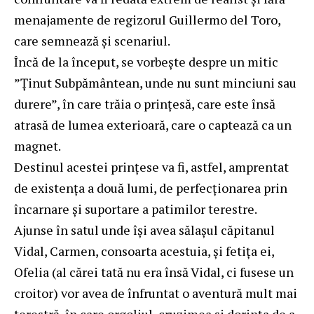
menajamente de regizorul Guillermo del Toro,
care semnează și scenariul.
Încă de la început, se vorbește despre un mitic
”Ținut Subpământean, unde nu sunt minciuni sau
durere”, în care trăia o prințesă, care este însă
atrasă de lumea exterioară, care o captează ca un
magnet.
Destinul acestei prințese va fi, astfel, amprentat
de existența a două lumi, de perfecționarea prin
încarnare și suportare a patimilor terestre.
Ajunse în satul unde își avea sălașul căpitanul
Vidal, Carmen, consoarta acestuia, și fetița ei,
Ofelia (al cărei tată nu era însă Vidal, ci fusese un
croitor) vor avea de înfruntat o aventură mult mai
terestră, în care orgoliul, cruzimea și dorința de a