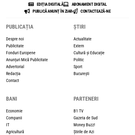
EDIȚIA DIGITALĂ
ABONAMENT DIGITAL
PUBLICĂ ANUNȚ ÎN ZIAR
CONTACTEAZĂ-NE
PUBLICAȚIA
ȘTIRI
Despre noi
Actualitate
Publicitate
Extern
Fonduri Europene
Cultură și Educație
Anunțuri Mică Publicitate
Politic
Advertorial
Sport
Redacția
București
Contact
BANI
PARTENERI
Economie
B1 TV
Companii
Gazeta de Sud
IT
Money Buzz!
Agricultură
Știrile de Azi