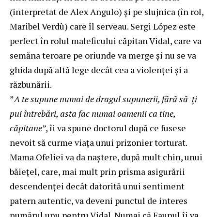
(interpretat de Alex Angulo) și pe slujnica (în rol,
Maribel Verdù) care îl serveau. Sergi López este
perfect în rolul maleficului căpitan Vidal, care va
semăna teroare pe oriunde va merge și nu se va
ghida după altă lege decât cea a violenței și a
răzbunării.
”
A te supune numai de dragul supunerii, fără să-ți
pui întrebări, asta fac numai oamenii ca tine,
căpitane”
, îi va spune doctorul după ce fusese
nevoit să curme viața unui prizonier torturat.
Mama Ofeliei va da naștere, după mult chin, unui
băiețel, care, mai mult prin prisma asigurării
descendenței decât datorită unui sentiment
patern autentic, va deveni punctul de interes
numărul unu pentru Vidal. Numai că Faunul îi va