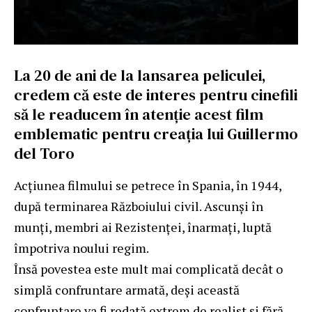
La 20 de ani de la lansarea peliculei,
credem că este de interes pentru cinefili
să le readucem în atenție acest film
emblematic pentru creația lui Guillermo
del Toro
Acțiunea filmului se petrece în Spania, în 1944,
după terminarea Războiului civil. Ascunși în
munți, membri ai Rezistenței, înarmați, luptă
împotriva noului regim.
Însă povestea este mult mai complicată decât o
simplă confruntare armată, deși această
confruntare va fi redată extrem de realist și fără