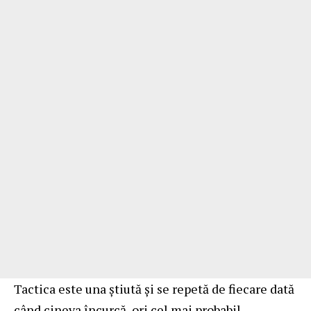
Tactica este una știută și se repetă de fiecare dată
când cineva încurcă, ori cel mai probabil