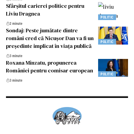
Sfârșitul carierei politice pentru
Liviu Dragnea
POLITIC
2 minute
Sondaj: Peste jumătate dintre
români cred că Nicușor Dan va fi un
POLITIC
președinte implicat în viața publică
3 minute
Roxana Mînzatu, propunerea
României pentru comisar european
POLITIC
3 minute