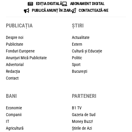
EDIȚIA DIGITALĂ
ABONAMENT DIGITAL
PUBLICĂ ANUNȚ ÎN ZIAR
CONTACTEAZĂ-NE
PUBLICAȚIA
ȘTIRI
Despre noi
Actualitate
Publicitate
Extern
Fonduri Europene
Cultură și Educație
Anunțuri Mică Publicitate
Politic
Advertorial
Sport
Redacția
București
Contact
BANI
PARTENERI
Economie
B1 TV
Companii
Gazeta de Sud
IT
Money Buzz!
Agricultură
Știrile de Azi