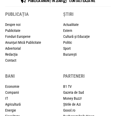
PUBLICĂ ANUNȚ ÎN ZIAR
CONTACTEAZĂ-NE
PUBLICAȚIA
ȘTIRI
Despre noi
Actualitate
Publicitate
Extern
Fonduri Europene
Cultură și Educație
Anunțuri Mică Publicitate
Politic
Advertorial
Sport
Redacția
București
Contact
BANI
PARTENERI
Economie
B1 TV
Companii
Gazeta de Sud
IT
Money Buzz!
Agricultură
Știrile de Azi
Energie
Goool.ro