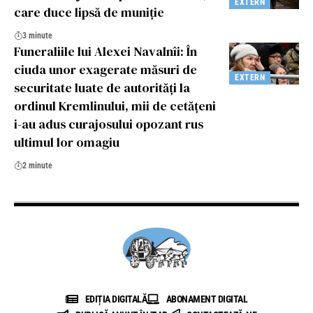
EXTERN
care duce lipsă de muniție
3 minute
Funeraliile lui Alexei Navalnîi: În
ciuda unor exagerate măsuri de
EXTERN
securitate luate de autorități la
ordinul Kremlinului, mii de cetățeni
i-au adus curajosului opozant rus
ultimul lor omagiu
2 minute
EDIȚIA DIGITALĂ
ABONAMENT DIGITAL