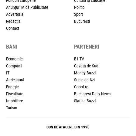
Fonduri Europene
Cultură și Educație
Anunțuri Mică Publicitate
Politic
Advertorial
Sport
Redacția
București
Contact
BANI
PARTENERI
Economie
B1 TV
Companii
Gazeta de Sud
IT
Money Buzz!
Agricultură
Știrile de Azi
Energie
Goool.ro
Fiscalitate
Bucharest Daily News
Imobiliare
Slatina Buzz!
Turism
BUN DE AFACERI, DIN 1990