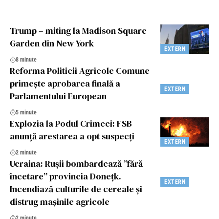
Trump – miting la Madison Square
Garden din New York
EXTERN
8 minute
Reforma Politicii Agricole Comune
primește aprobarea finală a
EXTERN
Parlamentului European
5 minute
Explozia la Podul Crimeei: FSB
anunță arestarea a opt suspecți
EXTERN
2 minute
Ucraina: Rușii bombardează ”fără
încetare” provincia Donețk.
EXTERN
Incendiază culturile de cereale și
distrug mașinile agricole
2 minute