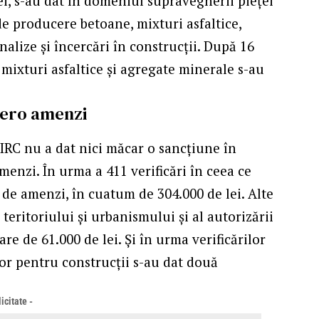
lei, s-au dat în domeniul supravegherii pieței
 de producere betoane, mixturi asfaltice,
nalize și încercări în construcții. După 16
 mixturi asfaltice și agregate minerale s-au
 zero amenzi
i, IRC nu a dat nici măcar o sancţiune în
amenzi. În urma a 411 verificări în ceea ce
4 de amenzi, în cuatum de 304.000 de lei. Alte
eritoriului și urbanismului și al autorizării
are de 61.000 de lei. Şi în urma verificărilor
or pentru construcții s-au dat două
icitate -