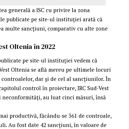
tea generală a ISC cu privire la zona
le publicate pe site-ul instituţiei arată că
ea multe sancţiuni, comparativ cu alte zone
est Oltenia în 2022
ublicate pe site-ul instituţiei vedem că
Vest Oltenia se află mereu pe ultimele locuri
ntroalelor, dar şi de cel al sancţiunilor. În
capitolul control în proiectare, IRC Sud-Vest
ci neconformităţi, au luat cinci măsuri, însă
t mai productivă, făcându-se 361 de controale,
li. Au fost date 42 sancţiuni, în valoare de