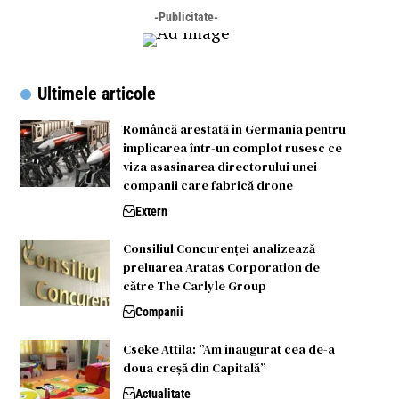
-Publicitate-
Ultimele articole
Româncă arestată în Germania pentru
implicarea într-un complot rusesc ce
viza asasinarea directorului unei
companii care fabrică drone
Extern
Consiliul Concurenței analizează
preluarea Aratas Corporation de
către The Carlyle Group
Companii
Cseke Attila: ”Am inaugurat cea de-a
doua creșă din Capitală”
Actualitate