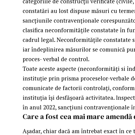
categoriile de construcţii verificate (civile,
constatări au lost dispuse măsuri cu termen
sancțiunile contravenționale corespunzătoa
clasifica neconformitățile constatate în fun
cadrul legal. Neconformitățile constatate s
iar îndeplinirea măsurilor se comunică punc
proces- verbal de control.
Toate aceste aspecte (neconformități si înd
instituție prin prisma proceselor-verbale de
comunicate de factorii controlați, conform
instituția își desfășoară activitatea. lnspec
în anul 2022, sancțiuni contravenționale î
Care a fost cea mai mare amendă d
Aşadar, chiar dacă am întrebat exact în ce t