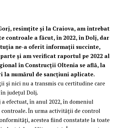
orj, resimţite şi la Craiova, am întrebat
e controale a făcut, în 2022, în Dolj, dar
ituţia ne-a oferit informaţii succinte,
eparte şi am verificat raportul pe 2022 al
ional în Construcţii Oltenia se află, la
i la numărul de sancţiuni aplicate.
ţii şi nici nu a transmis cu certitudine care
 în judeţul Dolj.
 a efectuat, în anul 2022, în domeniul
 controale. În urma activităţii de control
onformități, acestea fiind constatate la toate