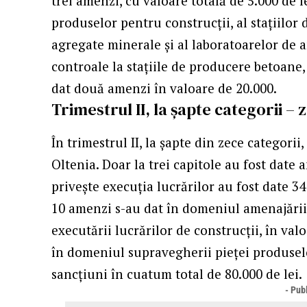
trei amenzi, cu valoare totală de 5.000 de 
produselor pentru construcții, al stațiilor
agregate minerale și al laboratoarelor de a
controale la stațiile de producere betoane,
dat două amenzi în valoare de 20.000.
Trimestrul II, la şapte categorii –
În trimestrul II, la şapte din zece categori
Oltenia. Doar la trei capitole au fost date 
priveşte execuţia lucrărilor au fost date 3
10 amenzi s-au dat în domeniul amenajării t
executării lucrărilor de construcții, în valo
în domeniul supravegherii pieței produsel
sancţiuni în cuatum total de 80.000 de lei.
- Publ