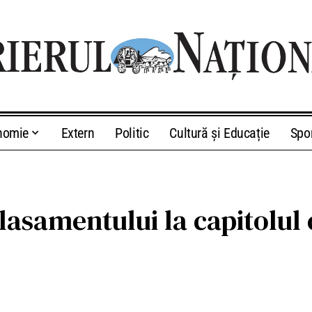
nomie
Extern
Politic
Cultură și Educație
Spo
clasamentului la capitolul