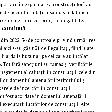
portării în exploatare a construcțiilor“ au
36 de neconformităţi, însă nu s-a dat nicio
esare de către cei prinşi în ilegalitate.
i continuă
u din 2022, 36 de controale privind urmărirea
 aici s-au găsit 31 de ilegalităţi, fiind luate
 îi ardă la buzunar pe cei care au încălat
 Tot fără sancţiuni au rămas şi verificările
agement al calității în construcții, cele din
lor, domeniul amenajării teritoriului și
arele de încercări în construcții.
 au fost acordate în domeniul amenajării
i executării lucrărilor de construcții. Alte