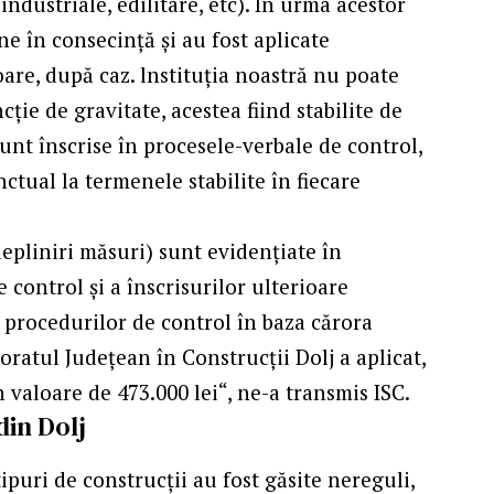
 industriale, edilitare, etc). În urma acestor
e în consecință și au fost aplicate
re, după caz. lnstituția noastră nu poate
cție de gravitate, acestea fiind stabilite de
unt înscrise în procesele-verbale de control,
tual la termenele stabilite în fiecare
epliniri măsuri) sunt evidențiate în
 control și a înscrisurilor ulterioare
 procedurilor de control în baza cărora
toratul Județean în Construcții Dolj a aplicat,
n valoare de 473.000 lei“, ne-a transmis
ISC
.
in Dolj
ipuri de construcţii au fost găsite nereguli,