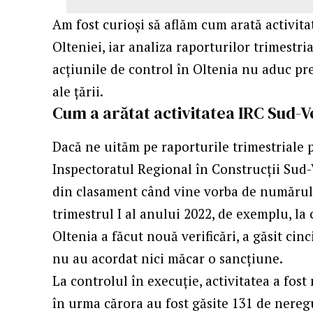
Am fost curioşi să aflăm cum arată activita
Olteniei, iar analiza raporturilor trimestria
acţiunile de control în Oltenia nu aduc pr
ale ţării.
Cum a arătat activitatea IRC Sud-V
Dacă ne uităm pe raporturile trimestriale p
Inspectoratul Regional în Construcţii Sud-
din clasament când vine vorba de numărul co
trimestrul I al anului 2022, de exemplu, la 
Oltenia a făcut nouă verificări, a găsit cin
nu au acordat nici măcar o sancţiune.
La controlul în execuţie, activitatea a fos
în urma cărora au fost găsite 131 de neregu