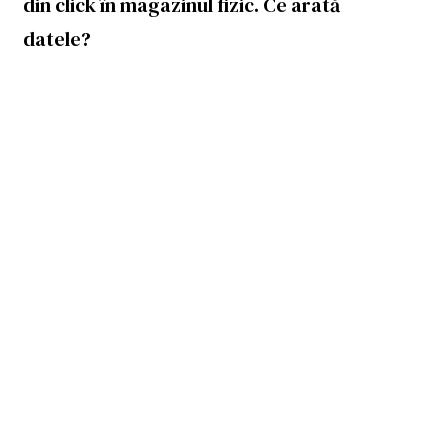
din click în magazinul fizic. Ce arată
datele?