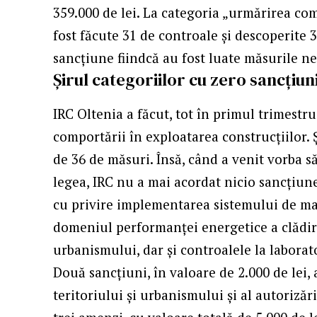
359.000 de lei. La categoria „urmărirea com
fost făcute 31 de controale şi descoperite 
sancţiune fiindcă au fost luate măsurile nec
Şirul categoriilor cu zero sancţiun
IRC Oltenia a făcut, tot în primul trimestr
comportării în exploatarea construcțiilor. Şi
de 36 de măsuri. Însă, când a venit vorba să
legea, IRC nu a mai acordat nicio sancţiune.
cu privire implementarea sistemului de man
domeniul performanței energetice a clădiri
urbanismului, dar şi controalele la laborato
Două sancţiuni, în valoare de 2.000 de lei,
teritoriului și urbanismului și al autorizări