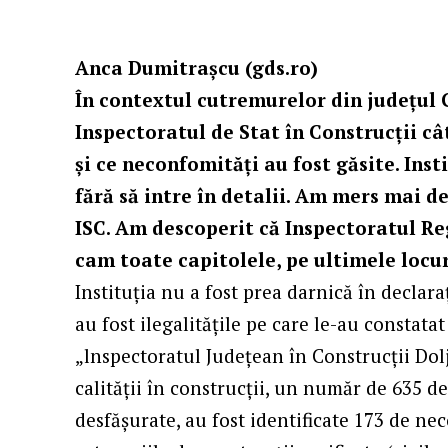
Anca Dumitrașcu (gds.ro)
În contextul cutremurelor din judeţul G
Inspectoratul de Stat în Construcţii cât
şi ce neconfomităţi au fost găsite. Inst
fără să intre în detalii. Am mers mai d
ISC. Am descoperit că Inspectoratul Reg
cam toate capitolele, pe ultimele locur
Instituţia nu a fost prea darnică în declara
au fost ilegalităţile pe care le-au constatat
„lnspectoratul Județean în Construcții Dolj
calităţii în construcții, un număr de 635 de
desfășurate, au fost identificate 173 de nec