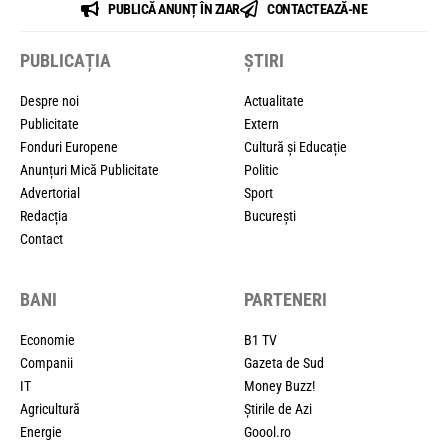
PUBLICĂ ANUNȚ ÎN ZIAR
CONTACTEAZĂ-NE
PUBLICAȚIA
ȘTIRI
Despre noi
Actualitate
Publicitate
Extern
Fonduri Europene
Cultură și Educație
Anunțuri Mică Publicitate
Politic
Advertorial
Sport
Redacția
București
Contact
BANI
PARTENERI
Economie
B1 TV
Companii
Gazeta de Sud
IT
Money Buzz!
Agricultură
Știrile de Azi
Energie
Goool.ro