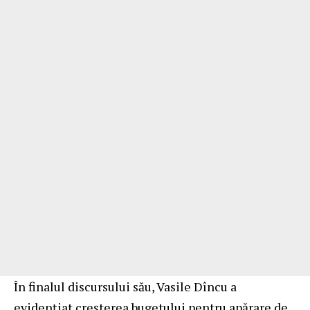
În finalul discursului său, Vasile Dîncu a
evidențiat creșterea bugetului pentru apărare de