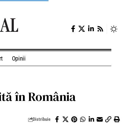
rt
Opinii
zită în România
Distribuie