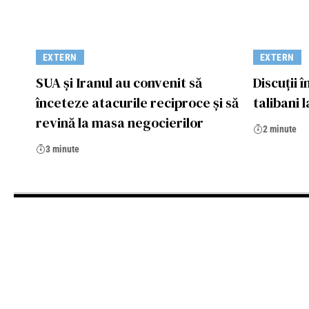
EXTERN
EXTERN
SUA și Iranul au convenit să
Discuții î
înceteze atacurile reciproce și să
talibani 
revină la masa negocierilor
2 minute
3 minute