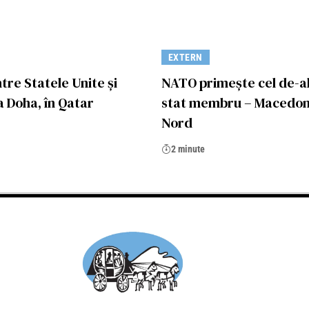
EXTERN
ntre Statele Unite și
NATO primește cel de-al
la Doha, în Qatar
stat membru – Macedon
Nord
2 minute