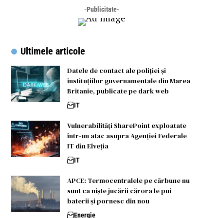
-Publicitate-
Ultimele articole
Datele de contact ale poliției și
instituțiilor guvernamentale din Marea
Britanie, publicate pe dark web
IT
Vulnerabilități SharePoint exploatate
într-un atac asupra Agenției Federale
IT din Elveția
IT
APCE: Termocentralele pe cărbune nu
sunt ca niște jucării cărora le pui
baterii și pornesc din nou
Energie