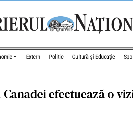
nomie
Extern
Politic
Cultură și Educație
Spo
l Canadei efectuează o vi