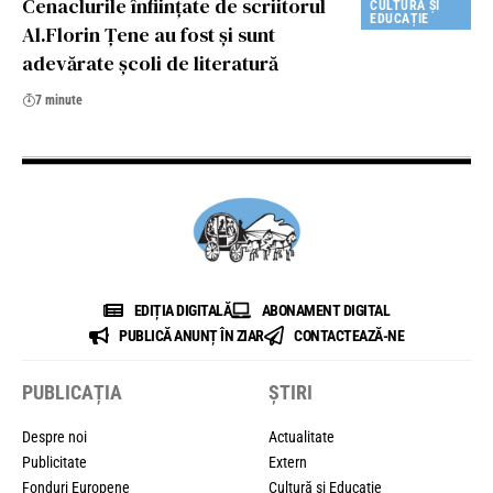
Cenaclurile înființate de scriitorul
CULTURĂ ȘI
EDUCAȚIE
Al.Florin Țene au fost și sunt
adevărate școli de literatură
7 minute
EDIȚIA DIGITALĂ
ABONAMENT DIGITAL
PUBLICĂ ANUNȚ ÎN ZIAR
CONTACTEAZĂ-NE
PUBLICAȚIA
ȘTIRI
Despre noi
Actualitate
Publicitate
Extern
Fonduri Europene
Cultură și Educație