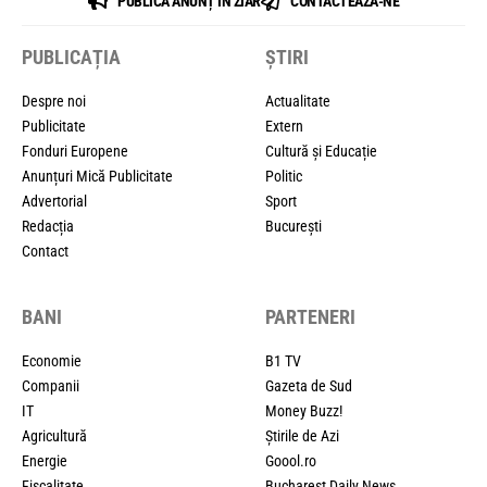
PUBLICĂ ANUNȚ ÎN ZIAR
CONTACTEAZĂ-NE
PUBLICAȚIA
ȘTIRI
Despre noi
Actualitate
Publicitate
Extern
Fonduri Europene
Cultură și Educație
Anunțuri Mică Publicitate
Politic
Advertorial
Sport
Redacția
București
Contact
BANI
PARTENERI
Economie
B1 TV
Companii
Gazeta de Sud
IT
Money Buzz!
Agricultură
Știrile de Azi
Energie
Goool.ro
Fiscalitate
Bucharest Daily News