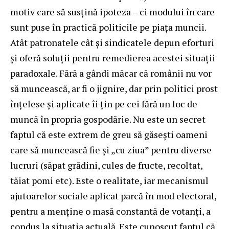
motiv care să susțină ipoteza – ci modului în care
sunt puse în practică politicile pe piața muncii.
Atât patronatele cât și sindicatele depun eforturi
și oferă soluții pentru remedierea acestei situații
paradoxale. Fără a gândi măcar că românii nu vor
să muncească, ar fi o jignire, dar prin politici prost
înțelese și aplicate îi țin pe cei fără un loc de
muncă în propria gospodărie. Nu este un secret
faptul că este extrem de greu să găsești oameni
care să muncească fie și „cu ziua” pentru diverse
lucruri (săpat grădini, cules de fructe, recoltat,
tăiat pomi etc). Este o realitate, iar mecanismul
ajutoarelor sociale aplicat parcă în mod electoral,
pentru a menține o masă constantă de votanți, a
condus la situația actuală. Este cunoscut faptul că