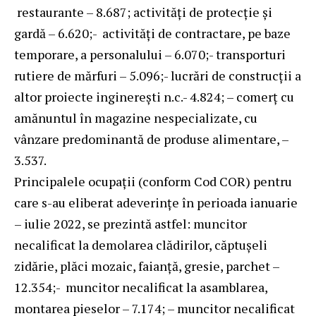
restaurante – 8.687; activități de protecție și
gardă – 6.620;- activități de contractare, pe baze
temporare, a personalului – 6.070;- transporturi
rutiere de mărfuri – 5.096;- lucrări de construcții a
altor proiecte inginerești n.c.- 4.824; – comerț cu
amănuntul în magazine nespecializate, cu
vânzare predominantă de produse alimentare, –
3.537.
Principalele ocupații (conform Cod COR) pentru
care s-au eliberat adeverințe în perioada ianuarie
– iulie 2022, se prezintă astfel: muncitor
necalificat la demolarea clădirilor, căptușeli
zidărie, plăci mozaic, faianță, gresie, parchet –
12.354;- muncitor necalificat la asamblarea,
montarea pieselor – 7.174; – muncitor necalificat