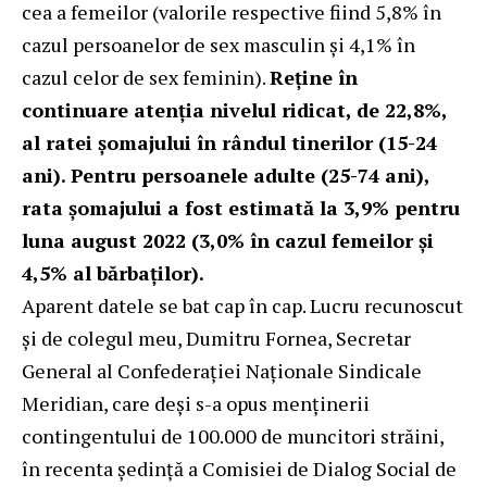
cea a femeilor (valorile respective fiind 5,8% în
cazul persoanelor de sex masculin şi 4,1% în
cazul celor de sex feminin).
Reține în
continuare atenția nivelul ridicat, de 22,8%,
al ratei șomajului în rândul tinerilor (15-24
ani). Pentru persoanele adulte (25-74 ani),
rat
a
şomajului a fost estimată la 3,9% pentru
luna august 2022 (3,0% în cazul femeilor şi
4,5% al bărbaţilor).
Aparent datele se bat cap în cap. Lucru recunoscut
și de colegul meu, Dumitru Fornea, Secretar
General al Confederației Naționale Sindicale
Meridian, care deși s-a opus menținerii
contingentului de 100.000 de muncitori străini,
în recenta ședință a Comisiei de Dialog Social de