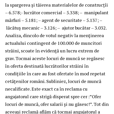
la spargerea și tăierea materialelor de construcțîi
– 6.578;- lucrător comercial – 5.338; – manipulant
mărfuri – 5.181; – agent de securitate – 5.137; –
lăcătuș mecanic – 3.126; – ajutor bucătar – 3.032.
Analiza, dincolo de votul negativ la menținerea
actualului contingent de 100.000 de muncitori
străini, scoate în evidență un lucru extrem de
grav. Tocmai aceste locuri de muncă se regăsesc
în oferta destinată lucrătorilor străini în
condițiile în care au fost ofertate în mod repetat
cetățenilor români. Subliniez, locuri de muncă
necalificate. Este exact ca în reclama cu
angajatorul care strigă disperat spre cer :”Ofer
locuri de muncă, ofer salarii și nu găsesc!”. Tot din
aceeași reclamă aflăm că tocmai angajatorul a