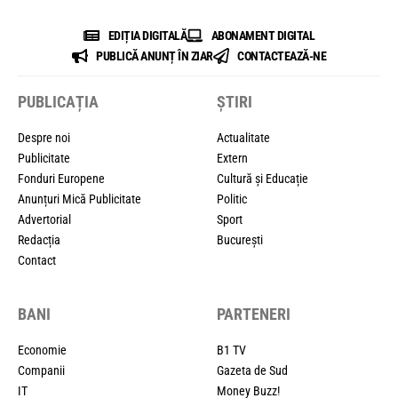
EDIȚIA DIGITALĂ
ABONAMENT DIGITAL
PUBLICĂ ANUNȚ ÎN ZIAR
CONTACTEAZĂ-NE
PUBLICAȚIA
ȘTIRI
Despre noi
Actualitate
Publicitate
Extern
Fonduri Europene
Cultură și Educație
Anunțuri Mică Publicitate
Politic
Advertorial
Sport
Redacția
București
Contact
BANI
PARTENERI
Economie
B1 TV
Companii
Gazeta de Sud
IT
Money Buzz!