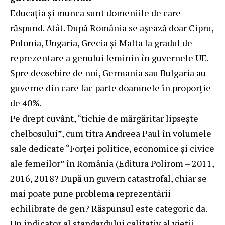
Educația și munca sunt domeniile de care
răspund. Atât. După România se așează doar Cipru,
Polonia, Ungaria, Grecia și Malta la gradul de
reprezentare a genului feminin în guvernele UE.
Spre deosebire de noi, Germania sau Bulgaria au
guverne din care fac parte doamnele în proporție
de 40%.
Pe drept cuvânt, “tichie de mărgăritar lipsește
chelbosului”, cum titra Andreea Paul în volumele
sale dedicate “Forței politice, economice și civice
ale femeilor” în România (Editura Polirom – 2011,
2016, 2018? După un guvern catastrofal, chiar se
mai poate pune problema reprezentării
echilibrate de gen? Răspunsul este categoric da.
Un indicator al standardului calitativ al vieții