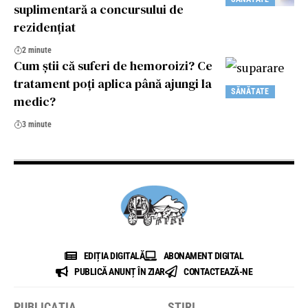
suplimentară a concursului de
rezidențiat
2 minute
Cum ştii că suferi de hemoroizi? Ce
tratament poţi aplica până ajungi la
SĂNĂTATE
medic?
3 minute
EDIȚIA DIGITALĂ
ABONAMENT DIGITAL
PUBLICĂ ANUNȚ ÎN ZIAR
CONTACTEAZĂ-NE
PUBLICAȚIA
ȘTIRI