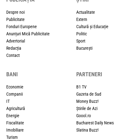
Despre noi
Actualitate
Publicitate
Extern
Fonduri Europene
Cultură și Educație
Anunțuri Mică Publicitate
Politic
Advertorial
Sport
Redacția
București
Contact
BANI
PARTENERI
Economie
B1 TV
Companii
Gazeta de Sud
IT
Money Buzz!
Agricultură
Știrile de Azi
Energie
Goool.ro
Fiscalitate
Bucharest Daily News
Imobiliare
Slatina Buzz!
Turism