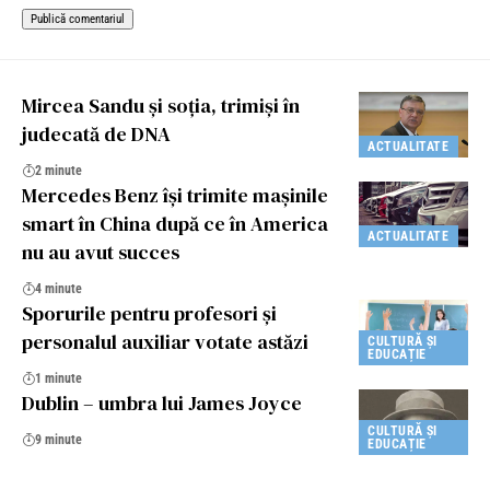
Mircea Sandu și soția, trimiși în
judecată de DNA
ACTUALITATE
2 minute
Mercedes Benz își trimite mașinile
smart în China după ce în America
ACTUALITATE
nu au avut succes
4 minute
Sporurile pentru profesori și
personalul auxiliar votate astăzi
CULTURĂ ȘI
EDUCAȚIE
1 minute
Dublin – umbra lui James Joyce
CULTURĂ ȘI
9 minute
EDUCAȚIE