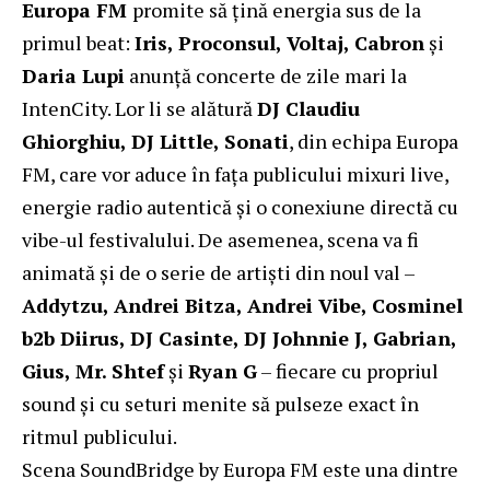
Europa FM
promite să țină energia sus de la
primul beat:
Iris, Proconsul, Voltaj, Cabron
și
Daria Lupi
anunță concerte de zile mari la
IntenCity. Lor li se alătură
DJ Claudiu
Ghiorghiu, DJ Little, Sonati
, din echipa Europa
FM, care vor aduce în fața publicului mixuri live,
energie radio autentică și o conexiune directă cu
vibe-ul festivalului. De asemenea, scena va fi
animată și de o serie de artiști din noul val –
Addytzu, Andrei Bitza, Andrei Vibe, Cosminel
b2b Diirus, DJ Casinte, DJ Johnnie J, Gabrian,
Gius, Mr. Shtef
și
Ryan G
– fiecare cu propriul
sound și cu seturi menite să pulseze exact în
ritmul publicului.
Scena SoundBridge by Europa FM este una dintre