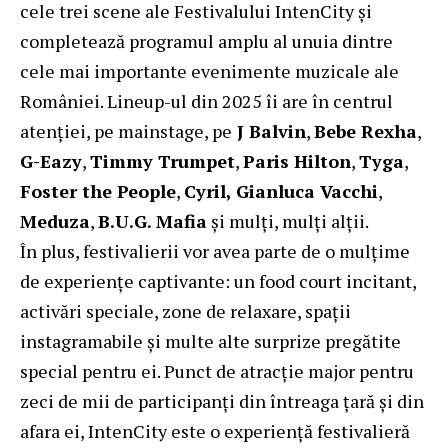
cele trei scene ale Festivalului IntenCity și
completează programul amplu al unuia dintre
cele mai importante evenimente muzicale ale
României. Lineup-ul din 2025 îi are în centrul
atenției, pe mainstage, pe
J Balvin
,
Bebe Rexha
,
G-Eazy
,
Timmy Trumpet
,
Paris Hilton
,
Tyga
,
Foster the People
,
Cyril, Gianluca Vacchi
,
Meduza
,
B.U.G. Mafia
și mulți, mulți alții.
În plus, festivalierii vor avea parte de o mulțime
de experiențe captivante: un food court incitant,
activări speciale, zone de relaxare, spații
instagramabile și multe alte surprize pregătite
special pentru ei. Punct de atracție major pentru
zeci de mii de participanți din întreaga țară și din
afara ei, IntenCity este o experiență festivalieră