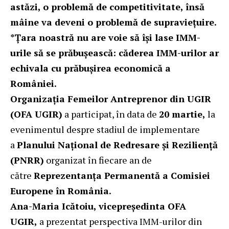
astăzi, o problemă de competitivitate, însă
mâine va deveni o problemă de supraviețuire.
*Țara noastră nu are voie să își lase IMM-
urile să se prăbușească: căderea IMM-urilor ar
echivala cu prăbușirea economică a
României.
Organizația Femeilor Antreprenor din UGIR
(OFA UGIR)
a participat, în data de
20 martie,
la
evenimentul despre stadiul de implementare
a
Planului Național de Redresare și Reziliență
(PNRR)
organizat în fiecare an de
către
Reprezentanța Permanentă a Comisiei
Europene în România.
Ana-Maria Icătoiu,
vicepreședinta OFA
UGIR,
a prezentat perspectiva IMM-urilor din