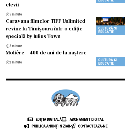
EDUCAȚIE
elevii
5 minute
Caravana filmelor TIFF Unlimited
revine la Timișoara într-o ediție
CULTURĂ ȘI
EDUCAȚIE
specială by Iulius Town
2 minute
Molière – 400 de ani de la naştere
CULTURĂ ȘI
2 minute
EDUCAȚIE
EDIȚIA DIGITALĂ
ABONAMENT DIGITAL
PUBLICĂ ANUNȚ ÎN ZIAR
CONTACTEAZĂ-NE