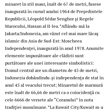
minaret în stil maur, înalt de 67 de metri, fusese
inaugurată în cursul anului 1964 de Preşedintele
Republicii, Léopold Sédar Senghor şi Regele
Marocului, Hassan al II-lea. *Aflându-mă la
Jakarta/Indonezia, am văzut cel mai mare lăcaş
islamic din Asia de Sud-Est: Moscheea
Independenţei, inaugurată în anul 1978. Anumite
elemente impunătoare ale clădirii sunt
purtătoare ale unei interesante simbolistici:
Domul central are un diametru de 45 de metri,
Indonezia dobândindu-şi independenţa de stat în
anul 45 al veacului trecut; Minaretul de marmură
este înalt de 66,66 de metri ca o coincidenţă cu
cele 6666 de versete ale “Coranului” în nota
tradiţiei musulmane. *La Kuwait City/Kuwait m-a