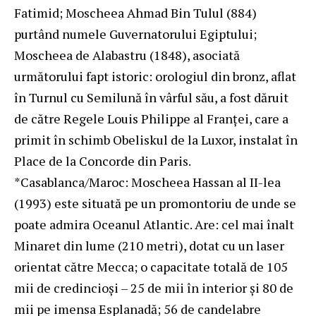
Fatimid; Moscheea Ahmad Bin Tulul (884)
purtând numele Guvernatorului Egiptului;
Moscheea de Alabastru (1848), asociată
următorului fapt istoric: orologiul din bronz, aflat
în Turnul cu Semilună în vârful său, a fost dăruit
de către Regele Louis Philippe al Franţei, care a
primit în schimb Obeliskul de la Luxor, instalat în
Place de la Concorde din Paris.
*Casablanca/Maroc: Moscheea Hassan al II-lea
(1993) este situată pe un promontoriu de unde se
poate admira Oceanul Atlantic. Are: cel mai înalt
Minaret din lume (210 metri), dotat cu un laser
orientat către Mecca; o capacitate totală de 105
mii de credincioşi – 25 de mii în interior şi 80 de
mii pe imensa Esplanadă; 56 de candelabre