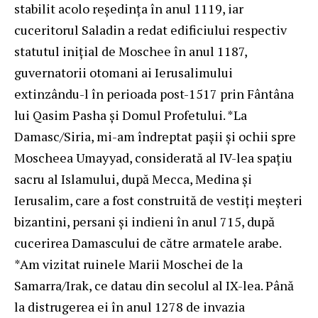
stabilit acolo reşedinţa în anul 1119, iar
cuceritorul Saladin a redat edificiului respectiv
statutul iniţial de Moschee în anul 1187,
guvernatorii otomani ai Ierusalimului
extinzându-l în perioada post-1517 prin Fântâna
lui Qasim Pasha şi Domul Profetului. *La
Damasc/Siria, mi-am îndreptat paşii şi ochii spre
Moscheea Umayyad, considerată al IV-lea spaţiu
sacru al Islamului, după Mecca, Medina şi
Ierusalim, care a fost construită de vestiţi meşteri
bizantini, persani şi indieni în anul 715, după
cucerirea Damascului de către armatele arabe.
*Am vizitat ruinele Marii Moschei de la
Samarra/Irak, ce datau din secolul al IX-lea. Până
la distrugerea ei în anul 1278 de invazia