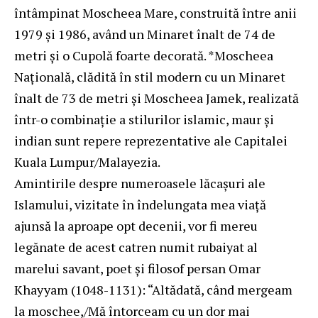
întâmpinat Moscheea Mare, construită între anii
1979 şi 1986, având un Minaret înalt de 74 de
metri şi o Cupolă foarte decorată. *Moscheea
Naţională, clădită în stil modern cu un Minaret
înalt de 73 de metri şi Moscheea Jamek, realizată
într-o combinaţie a stilurilor islamic, maur şi
indian sunt repere reprezentative ale Capitalei
Kuala Lumpur/Malayezia.
Amintirile despre numeroasele lăcaşuri ale
Islamului, vizitate în îndelungata mea viaţă
ajunsă la aproape opt decenii, vor fi mereu
legănate de acest catren numit rubaiyat al
marelui savant, poet şi filosof persan Omar
Khayyam (1048-1131): “Altădată, când mergeam
la moschee,/Mă întorceam cu un dor mai