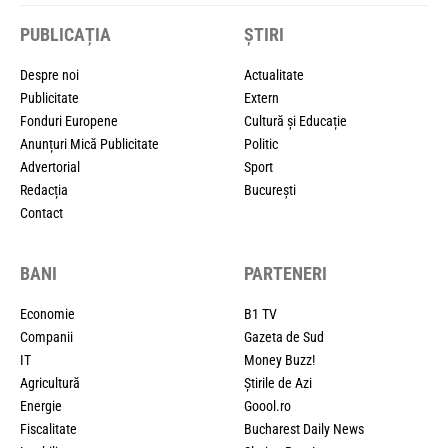
PUBLICAȚIA
ȘTIRI
Despre noi
Actualitate
Publicitate
Extern
Fonduri Europene
Cultură și Educație
Anunțuri Mică Publicitate
Politic
Advertorial
Sport
Redacția
București
Contact
BANI
PARTENERI
Economie
B1 TV
Companii
Gazeta de Sud
IT
Money Buzz!
Agricultură
Știrile de Azi
Energie
Goool.ro
Fiscalitate
Bucharest Daily News