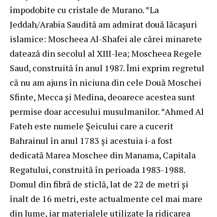
împodobite cu cristale de Murano. *La
Jeddah/Arabia Saudită am admirat două lăcaşuri
islamice: Moscheea Al-Shafei ale cărei minarete
datează din secolul al XIII-lea; Moscheea Regele
Saud, construită în anul 1987. Îmi exprim regretul
că nu am ajuns în niciuna din cele Două Moschei
Sfinte, Mecca şi Medina, deoarece acestea sunt
permise doar accesului musulmanilor. *Ahmed Al
Fateh este numele Şeicului care a cucerit
Bahrainul în anul 1783 şi acestuia i-a fost
dedicată Marea Moschee din Manama, Capitala
Regatului, construită în perioada 1983-1988.
Domul din fibră de sticlă, lat de 22 de metri şi
înalt de 16 metri, este actualmente cel mai mare
din lume, iar materialele utilizate la ridicarea