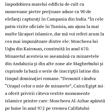
împodobirea marelui edificiu de cult cu
numeroase pietre preţioase aduse cu 90 de
elefanţi capturaţi în Campania din India. *În cele
patru vizite oficiale în Tunisia, am ajuns la mai
multe lăcaşuri islamice, dar mă voi referi acum la
cea mai impunătoare dintre ele: Moscheea lui
Uqba din Kairouan, construită în anul 670.
Minaretul acesteia se aseamănă cu minaretele
din Andaluzia şi din alte zone ale Maghrebului şi
cuprinde la bază o serie de inscripţii latine din
timpul dominaţiei romane. *Denumit cândva
“Oraşul celor o mie de minarete”, Cairo/Egipt mi-
a oferit privirii câteva vestite monumente
islamice printre care: Moscheea Al-Azhar apărută
pe lume în anul 972 pe vremea Califatului