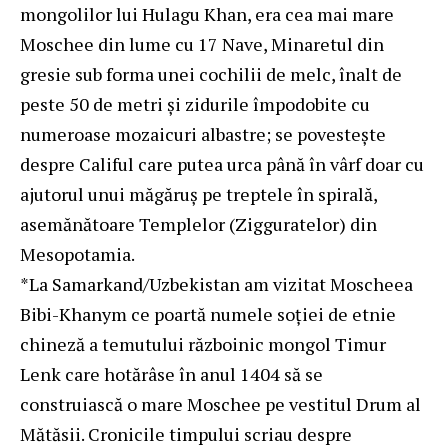
mongolilor lui Hulagu Khan, era cea mai mare
Moschee din lume cu 17 Nave, Minaretul din
gresie sub forma unei cochilii de melc, înalt de
peste 50 de metri şi zidurile împodobite cu
numeroase mozaicuri albastre; se povesteşte
despre Califul care putea urca până în vârf doar cu
ajutorul unui măgăruş pe treptele în spirală,
asemănătoare Templelor (Zigguratelor) din
Mesopotamia.
*La Samarkand/Uzbekistan am vizitat Moscheea
Bibi-Khanym ce poartă numele soţiei de etnie
chineză a temutului războinic mongol Timur
Lenk care hotărâse în anul 1404 să se
construiască o mare Moschee pe vestitul Drum al
Mătăsii. Cronicile timpului scriau despre