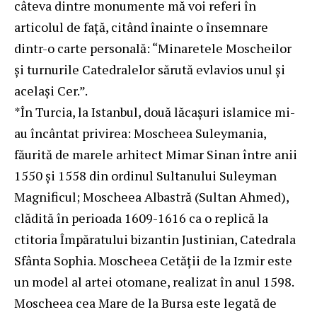
câteva dintre monumente mă voi referi în
articolul de faţă, citând înainte o însemnare
dintr-o carte personală: “Minaretele Moscheilor
şi turnurile Catedralelor sărută evlavios unul şi
acelaşi Cer.”.
*În Turcia, la Istanbul, două lăcaşuri islamice mi-
au încântat privirea: Moscheea Suleymania,
făurită de marele arhitect Mimar Sinan între anii
1550 şi 1558 din ordinul Sultanului Suleyman
Magnificul; Moscheea Albastră (Sultan Ahmed),
clădită în perioada 1609-1616 ca o replică la
ctitoria Împăratului bizantin Justinian, Catedrala
Sfânta Sophia. Moscheea Cetăţii de la Izmir este
un model al artei otomane, realizat în anul 1598.
Moscheea cea Mare de la Bursa este legată de