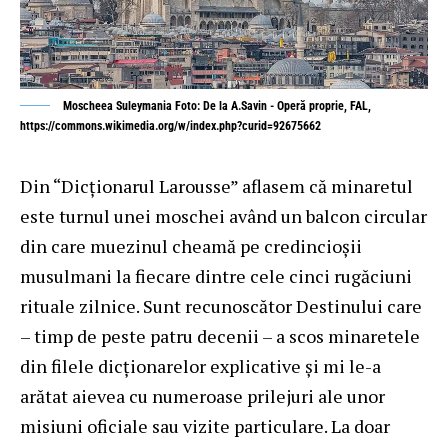
Moscheea Suleymania Foto: De la A.Savin - Operă proprie, FAL,
https://commons.wikimedia.org/w/index.php?curid=92675662
Din “Dicţionarul Larousse” aflasem că minaretul
este turnul unei moschei având un balcon circular
din care muezinul cheamă pe credincioşii
musulmani la fiecare dintre cele cinci rugăciuni
rituale zilnice. Sunt recunoscător Destinului care
– timp de peste patru decenii – a scos minaretele
din filele dicţionarelor explicative şi mi le-a
arătat aievea cu numeroase prilejuri ale unor
misiuni oficiale sau vizite particulare. La doar