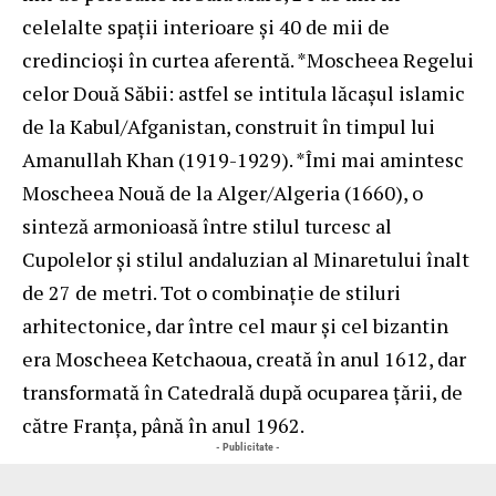
celelalte spaţii interioare şi 40 de mii de
credincioşi în curtea aferentă. *Moscheea Regelui
celor Două Săbii: astfel se intitula lăcaşul islamic
de la Kabul/Afganistan, construit în timpul lui
Amanullah Khan (1919-1929). *Îmi mai amintesc
Moscheea Nouă de la Alger/Algeria (1660), o
sinteză armonioasă între stilul turcesc al
Cupolelor şi stilul andaluzian al Minaretului înalt
de 27 de metri. Tot o combinaţie de stiluri
arhitectonice, dar între cel maur şi cel bizantin
era Moscheea Ketchaoua, creată în anul 1612, dar
transformată în Catedrală după ocuparea ţării, de
către Franţa, până în anul 1962.
- Publicitate -