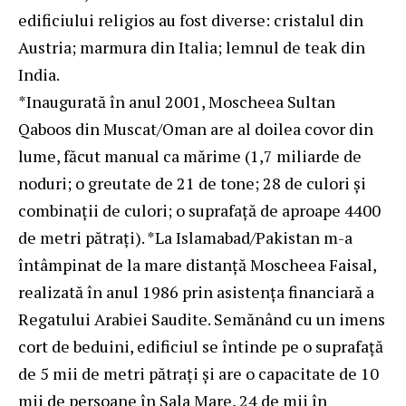
edificiului religios au fost diverse: cristalul din
Austria; marmura din Italia; lemnul de teak din
India.
*Inaugurată în anul 2001, Moscheea Sultan
Qaboos din Muscat/Oman are al doilea covor din
lume, făcut manual ca mărime (1,7 miliarde de
noduri; o greutate de 21 de tone; 28 de culori şi
combinaţii de culori; o suprafaţă de aproape 4400
de metri pătraţi). *La Islamabad/Pakistan m-a
întâmpinat de la mare distanţă Moscheea Faisal,
realizată în anul 1986 prin asistenţa financiară a
Regatului Arabiei Saudite. Semănând cu un imens
cort de beduini, edificiul se întinde pe o suprafaţă
de 5 mii de metri pătraţi şi are o capacitate de 10
mii de persoane în Sala Mare, 24 de mii în