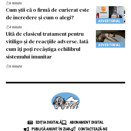
6 minute
Cum știi că o firmă de curierat este
de încredere și cum o alegi?
ADVERTORIAL
4 minute
Uită de clasicul tratament pentru
vitiligo și de reacțiile adverse. Iată
ADVERTORIAL
cum îți poți recâștiga echilibrul
sistemului imunitar
6 minute
EDIȚIA DIGITALĂ
ABONAMENT DIGITAL
PUBLICĂ ANUNȚ ÎN ZIAR
CONTACTEAZĂ-NE