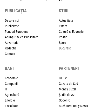
PUBLICAȚIA
ȘTIRI
Despre noi
Actualitate
Publicitate
Extern
Fonduri Europene
Cultură și Educație
Anunțuri Mică Publicitate
Politic
Advertorial
Sport
Redacția
București
Contact
BANI
PARTENERI
Economie
B1 TV
Companii
Gazeta de Sud
IT
Money Buzz!
Agricultură
Știrile de Azi
Energie
Goool.ro
Fiscalitate
Bucharest Daily News