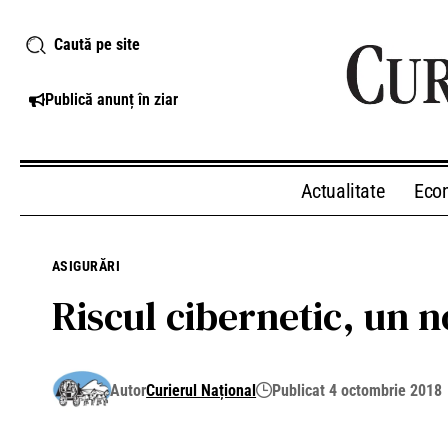
Caută pe site
Publică anunț în ziar
Actualitate
Eco
ASIGURĂRI
Riscul cibernetic, un n
Autor
Curierul Național
Publicat 4 octombrie 2018