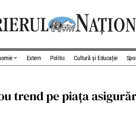
nomie
Extern
Politic
Cultură și Educație
Spo
ou trend pe piața asigurăr