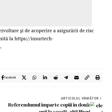
zvoltare și de acoperire a asigurării de risc
sită la
https://insurtech-
/
.
Facebook
ARTICOLUL URMĂTOR
Referendumul împarte copiii în două:
unii la școală, alții liberi