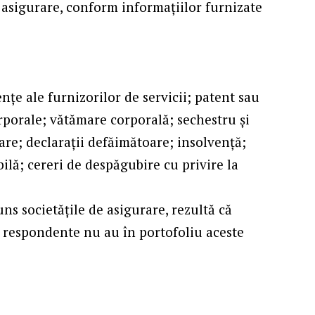
n asigurare, conform informațiilor furnizate
ențe ale furnizorilor de servicii; patent sau
rporale; vătămare corporală; sechestru și
eare; declarații defăimătoare; insolvență;
ilă; cereri de despăgubire cu privire la
uns societățile de asigurare, rezultă că
e respondente nu au în portofoliu aceste