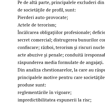
Pe de altă parte, principalele excluderi di
de societățile de profil, sunt:
Pierderi auto-provocate;
Actele de terorism;
Încălcarea obligațiilor profesionale; defici
secret comercial; distrugerea bunurilor co
confiscare; război, terorism și riscuri nucl
acte abuzive și penale; conduită iresponsab
răspunderea media formulate de angajați.
Din analiza chestionarelor, la care au răsp
principalele motive pentru care societățil
produse sunt:
reglementările în vigoare;
impredictibilitatea expunerii la risc;