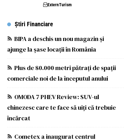
Extern
Turism
Știri Financiare
BIPA a deschis un nou magazin și
ajunge la șase locații în România
Plus de 80.000 metri pătrați de spații
comerciale noi de la începutul anului
OMODA 7 PHEV Review: SUV-ul
chinezesc care te face să uiți că trebuie
încărcat
Cometex a inaugurat centrul