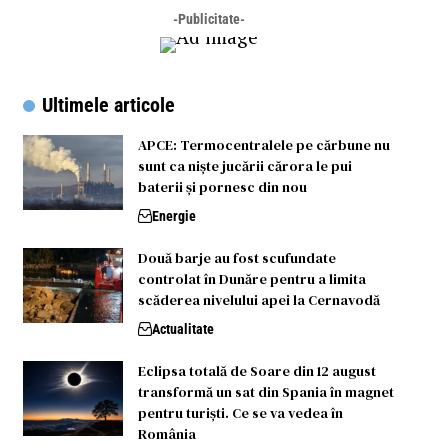
-Publicitate-
Ultimele articole
APCE: Termocentralele pe cărbune nu
sunt ca niște jucării cărora le pui
baterii și pornesc din nou
Energie
Două barje au fost scufundate
controlat în Dunăre pentru a limita
scăderea nivelului apei la Cernavodă
Actualitate
Eclipsa totală de Soare din 12 august
transformă un sat din Spania în magnet
pentru turiști. Ce se va vedea în
România