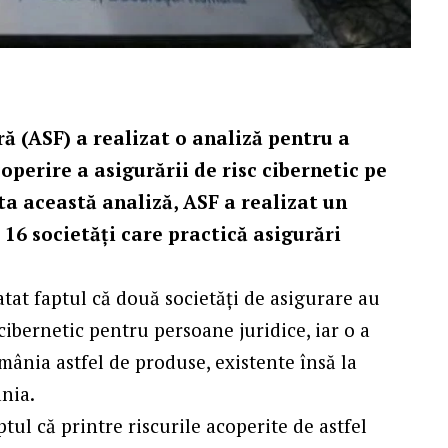
 (ASF) a realizat o analiză pentru a
operire a asigurării de risc cibernetic pe
a această analiză, ASF a realizat un
 16 societăți care practică asigurări
tat faptul că două societăți de asigurare au
cibernetic pentru persoane juridice, iar o a
ânia astfel de produse, existente însă la
nia.
tul că printre riscurile acoperite de astfel