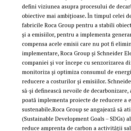
defini viziunea asupra procesului de decar
obiective mai ambițioase. În timpul celei d
fabricile Roca Group pentru a stabili obie
și a emisiilor, pentru a implementa genera
compensa acele emisii care nu pot fi elimin
implementare, Roca Group și Schneider Elec
companiei și vor începe cu senzorizarea di
monitoriza și optimiza consumul de energie
reducere a costurilor și emisiilor. Schneid
să-și definească nevoile de decarbonizare, a
poată implementa proiecte de reducere a e
sustenabile.Roca Group se angajează să ati
(Sustainable Development Goals – SDGs) al
reduce amprenta de carbon a activității s