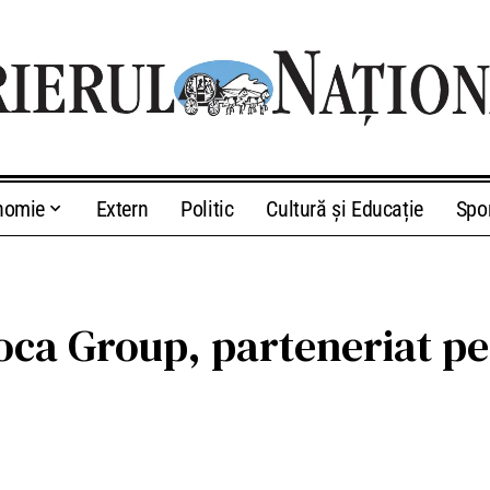
nomie
Extern
Politic
Cultură și Educație
Spo
Roca Group, parteneriat p