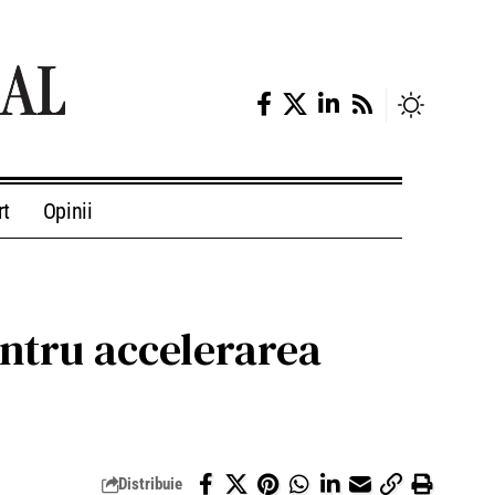
rt
Opinii
entru accelerarea
Distribuie