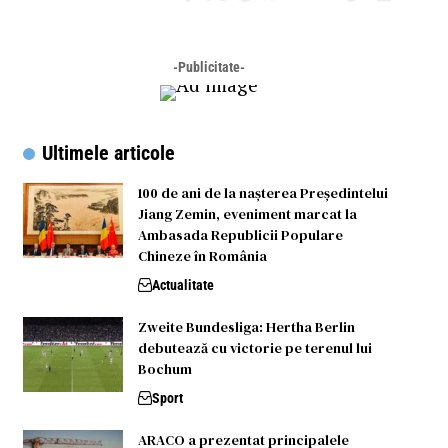
-Publicitate-
Ultimele articole
100 de ani de la nașterea Președintelui
Jiang Zemin, eveniment marcat la
Ambasada Republicii Populare
Chineze în România
Actualitate
Zweite Bundesliga: Hertha Berlin
debutează cu victorie pe terenul lui
Bochum
Sport
ARACO a prezentat principalele