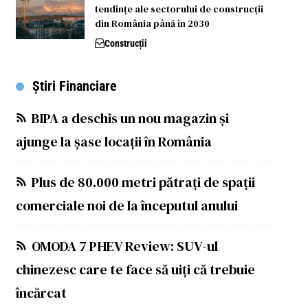
tendințe ale sectorului de construcții
din România până în 2030
Construcții
Știri Financiare
BIPA a deschis un nou magazin și
ajunge la șase locații în România
Plus de 80.000 metri pătrați de spații
comerciale noi de la începutul anului
OMODA 7 PHEV Review: SUV-ul
chinezesc care te face să uiți că trebuie
încărcat