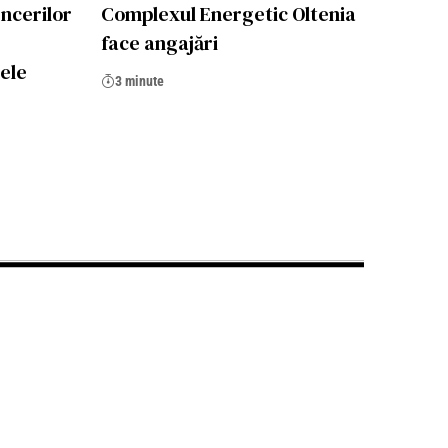
encerilor
Complexul Energetic Oltenia
face angajări
dele
3 minute