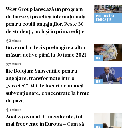
West Group lansează un program
de burse și practică internațională
CULTURĂ ȘI
EDUCAȚIE
pentru copiii angajaților. Peste 30
de studenți, incluși în prima ediție
3 minute
Guvernul a decis prelungirea altor
măsuri active până la 30 iunie 2021
HR
2 minute
Ilie Bolojan: Subvențiile pentru
angajare, transformate într-o
HR
„suveică”. Mii de locuri de muncă
subvenționate, concentrate la firme
de pază
3 minute
Analiză avocat. Concedierile, tot
mai frecvente în Europa – Cum să
HR