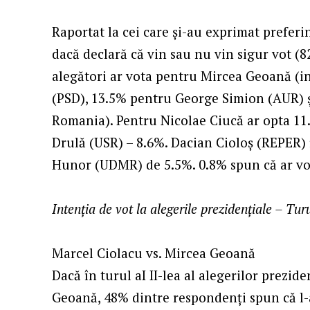
Raportat la cei care și-au exprimat preferi
dacă declară că vin sau nu vin sigur vot (8
alegători ar vota pentru Mircea Geoană (
(PSD), 13.5% pentru George Simion (AUR) 
Romania). Pentru Nicolae Ciucă ar opta 11.
Drulă (USR) – 8.6%. Dacian Cioloș (REPER) f
Hunor (UDMR) de 5.5%. 0.8% spun că ar vot
Intenția de vot la alegerile prezidențiale – Turu
Marcel Ciolacu vs. Mircea Geoană
Dacă în turul aI II-lea al alegerilor prezid
Geoană, 48% dintre respondenți spun că l-a