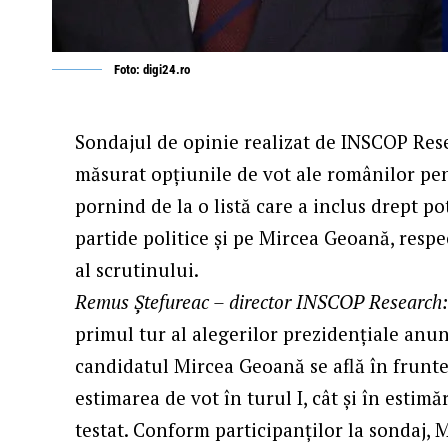
Foto: digi24.ro
Sondajul de opinie realizat de INSCOP Res
măsurat opțiunile de vot ale românilor pent
pornind de la o listă care a inclus drept po
partide politice și pe Mircea Geoană, respec
al scrutinului.
Remus Ștefureac – director INSCOP Research
primul tur al alegerilor prezidențiale anu
candidatul Mircea Geoană se află în frunt
estimarea de vot în turul I, cât și în estimăr
testat. Conform participanților la sondaj, 