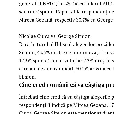
general al NATO, iar 25.4% cu liderul AUR.
sau nu răspund. Raportat la respondenții c
Mircea Geoană, respectiv 30.7% cu George
Nicolae Ciucă vs. George Simion
Dacă în turul al II-lea al alegerilor prezid
Simion, 45.3% dintre cei intervievați l-ar v
17.3% spun că nu ar vota, iar 7.3% nu știu
care au ales un candidat, 60.1% ar vota cu
Simion.
Cine cred românii că va câștiga pr
Întrebați cine cred că va câștiga alegerile 
respondenți îl indică pe Mircea Geoană, 17
Ciucă. George Simion este menționat drept 