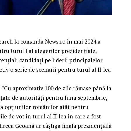
earch la comanda News.ro în mai 2024 a
ru turul I al alegerilor prezidențiale,
tențiali candidați pe liderii principalelor
tiv o serie de scenarii pentru turul al II-lea
:
”Cu aproximativ 100 de zile rămase până la
nțate de autorități pentru luna septembrie,
ea opțiunilor românilor atât pentru
ile de vot în turul al II-lea în care a fost
Mircea Geoană ar câștiga finala prezidențială