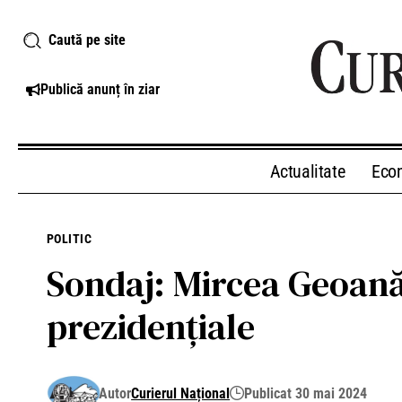
Caută pe site
Publică anunț în ziar
Actualitate
Eco
POLITIC
Sondaj: Mircea Geoană ș
prezidențiale
Autor
Curierul Național
Publicat 30 mai 2024