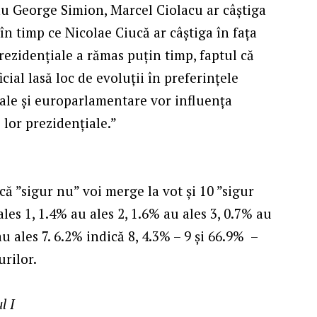
sau George Simion, Marcel Ciolacu ar câștiga
în timp ce Nicolae Ciucă ar câștiga în fața
rezidențiale a rămas puțin timp, faptul că
ial lasă loc de evoluții în preferințele
ocale și europarlamentare vor influența
 lor prezidențiale.”
 că ”sigur nu” voi merge la vot și 10 ”sigur
les 1, 1.4% au ales 2, 1.6% au ales 3, 0.7% au
au ales 7. 6.2% indică 8, 4.3% – 9 și 66.9% –
rilor.
l I