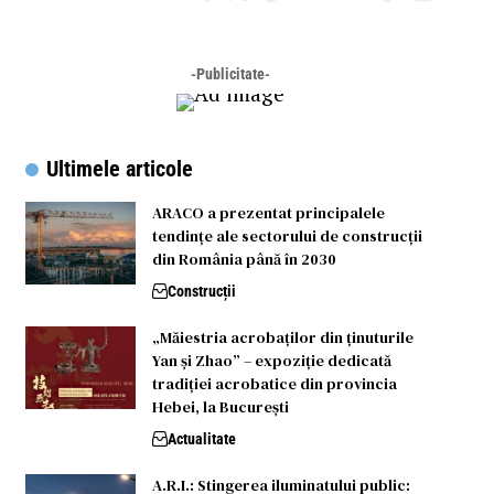
-Publicitate-
Ultimele articole
ARACO a prezentat principalele
tendințe ale sectorului de construcții
din România până în 2030
Construcții
„Măiestria acrobaților din ținuturile
Yan și Zhao” – expoziție dedicată
tradiției acrobatice din provincia
Hebei, la București
Actualitate
A.R.I.: Stingerea iluminatului public: