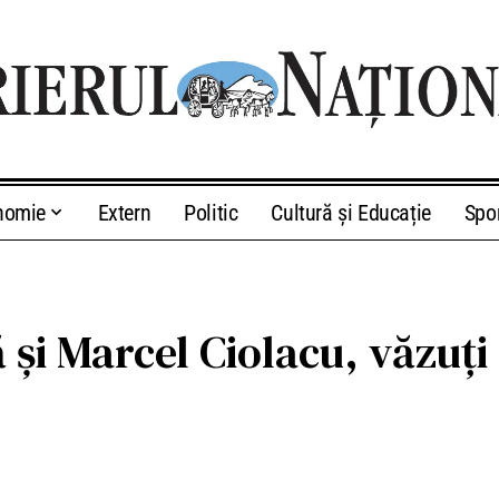
nomie
Extern
Politic
Cultură și Educație
Spo
i Marcel Ciolacu, văzuți c