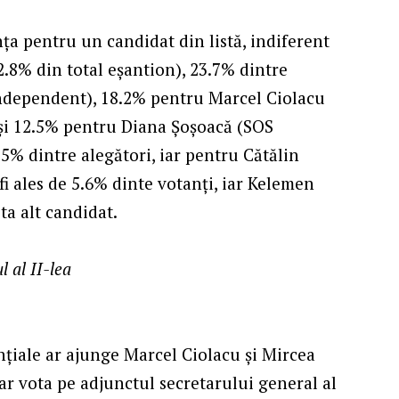
nța pentru un candidat din listă, indiferent
2.8% din total eșantion), 23.7% dintre
independent), 18.2% pentru Marcel Ciolacu
și 12.5% pentru Diana Șoșoacă (SOS
5% dintre alegători, iar pentru Cătălin
i ales de 5.6% dinte votanți, iar Kelemen
a alt candidat.
l al II-lea
ențiale ar ajunge Marcel Ciolacu și Mircea
r vota pe adjunctul secretarului general al