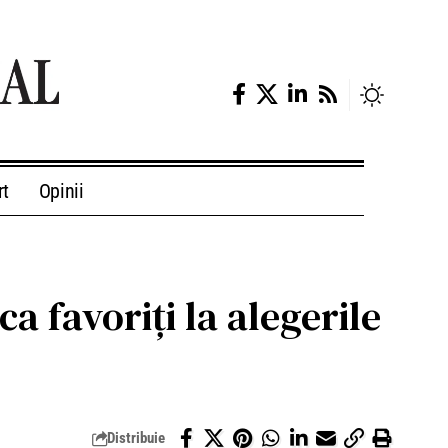
rt
Opinii
a favoriți la alegerile
Distribuie