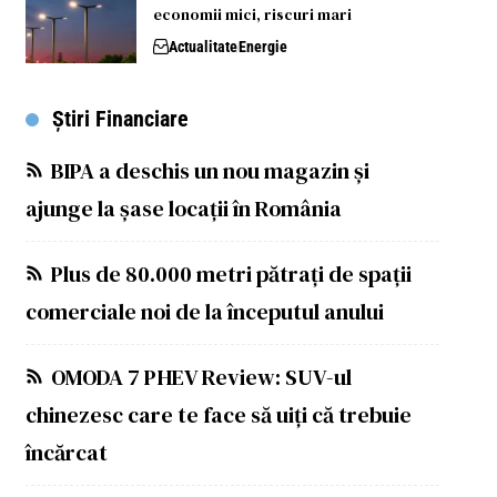
economii mici, riscuri mari
Actualitate
Energie
Știri Financiare
BIPA a deschis un nou magazin și
ajunge la șase locații în România
Plus de 80.000 metri pătrați de spații
comerciale noi de la începutul anului
OMODA 7 PHEV Review: SUV-ul
chinezesc care te face să uiți că trebuie
încărcat