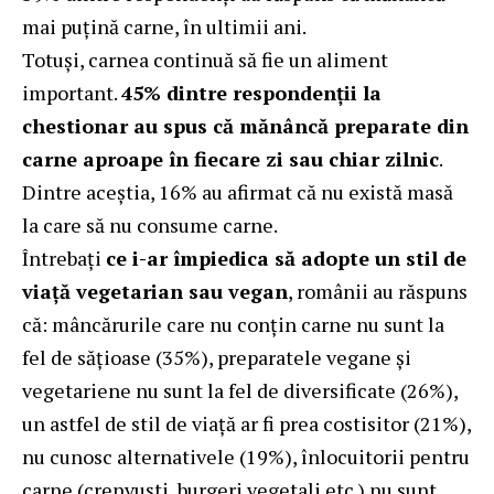
mai puțină carne, în ultimii ani.
Totuși, carnea continuă să fie un aliment
important.
45% dintre respondenții la
chestionar au spus că mănâncă preparate din
carne aproape în fiecare zi sau chiar zilnic
.
Dintre aceștia, 16% au afirmat că nu există masă
la care să nu consume carne.
Întrebați
ce i-ar împiedica să adopte un stil de
viață vegetarian sau vegan
, românii au răspuns
că: mâncărurile care nu conțin carne nu sunt la
fel de sățioase (35%), preparatele vegane și
vegetariene nu sunt la fel de diversificate (26%),
un astfel de stil de viață ar fi prea costisitor (21%),
nu cunosc alternativele (19%), înlocuitorii pentru
carne (crenvuști, burgeri vegetali etc.) nu sunt