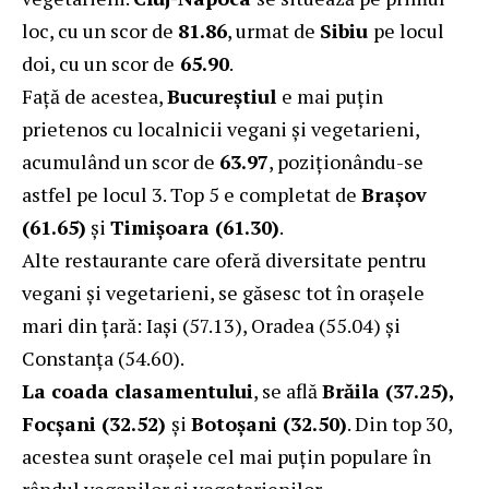
loc, cu un scor de
81.86
, urmat de
Sibiu
pe locul
doi, cu un scor de
65.90
.
Față de acestea,
Bucureștiul
e mai puțin
prietenos cu localnicii vegani și vegetarieni,
acumulând un scor de
63.97
, poziționându-se
astfel pe locul 3. Top 5 e completat de
Brașov
(61.65)
și
Timișoara (61.30)
.
Alte restaurante care oferă diversitate pentru
vegani și vegetarieni, se găsesc tot în orașele
mari din țară: Iași (57.13), Oradea (55.04) și
Constanța (54.60).
La coada clasamentului
, se află
Brăila (37.25),
Focșani (32.52)
și
Botoșani (32.50)
. Din top 30,
acestea sunt orașele cel mai puțin populare în
rândul veganilor și vegetarienilor.