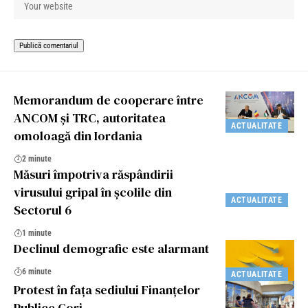
Memorandum de cooperare între
ANCOM și TRC, autoritatea
ACTUALITATE
omoloagă din Iordania
2 minute
Măsuri împotriva răspândirii
virusului gripal în şcolile din
ACTUALITATE
Sectorul 6
1 minute
Declinul demografic este alarmant
6 minute
ACTUALITATE
Protest în fața sediului Finanțelor
Publice Gorj