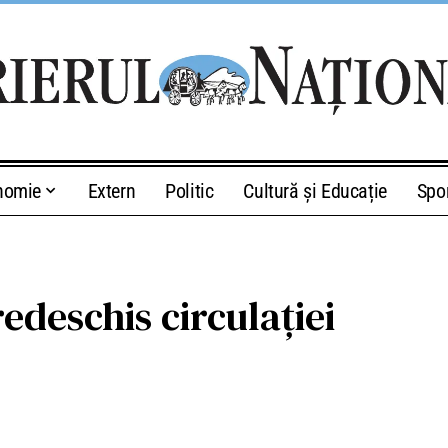
nomie
Extern
Politic
Cultură și Educație
Spo
edeschis circulației