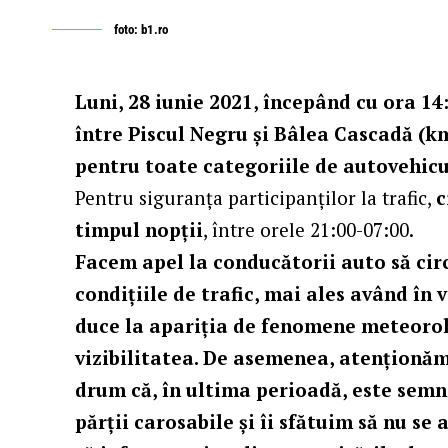
foto: b1.ro
Luni, 28 iunie 2021, începând cu ora 14
între Piscul Negru și Bâlea Cascadă (k
pentru toate categoriile de autovehicul
Pentru siguranța participanților la trafic,
c
timpul nopții
, între orele 21:00-07:00.
Facem apel la conducătorii auto să cir
condițiile de trafic, mai ales având în
duce la apariția de fenomene meteoro
vizibilitatea. De asemenea, atenționăm
drum că, în ultima perioadă, este semn
părții carosabile și îi sfătuim să nu se