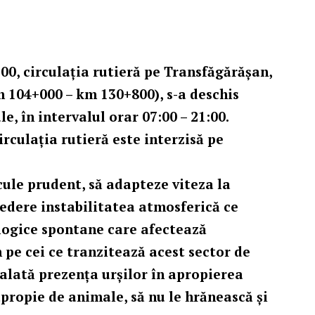
:00,
circulația rutieră pe Transfăgărășan,
m 104+000 – km 130+800), s-a deschis
e, în intervalul orar 07:00 – 21:00.
irculația rutieră este interzisă pe
cule prudent, să adapteze viteza la
 vedere instabilitatea atmosferică ce
logice spontane care afectează
 pe cei ce tranzitează acest sector de
alată prezența urșilor în apropierea
 apropie de animale, să nu le hrănească și