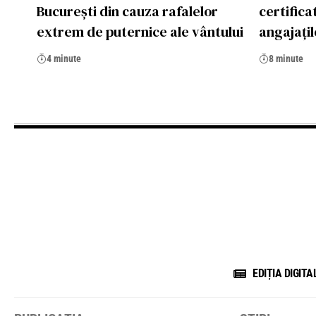
București din cauza rafalelor
certifica
extrem de puternice ale vântului
angajațil
4 minute
8 minute
EDIȚIA DIGITA