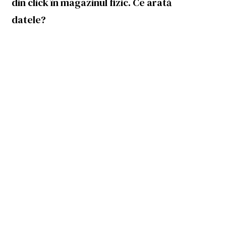
din click în magazinul fizic. Ce arată
datele?