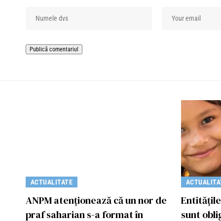
ACTUALITATE
ACTUALITA
ANPM atenționează că un nor de
Entitățil
praf saharian s-a format în
sunt obli