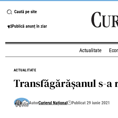
Caută pe site
Publică anunț în ziar
Actualitate
Eco
ACTUALITATE
Transfăgărășanul s-a r
Autor
Curierul Național
Publicat 29 iunie 2021