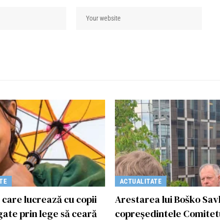
TE
ACTUALITATE
e care lucrează cu copii
Arestarea lui Boško Sav
gate prin lege să ceară
copreședintele Comitetu