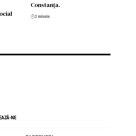
Constanţa.
ocial
2 minute
EAZĂ-NE