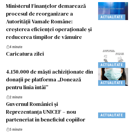
Ministerul Finanțelor demarează
procesul de reorganizare a
ACTUALITATE
Autorității Vamale Române:
creșterea eficienței operaționale și
reducerea timpilor de vămuire
4 minute
Caricatura zilei
ACTUALITATE
4.150.000 de măști achiziționate din
donații pe platforma „Donează
ACTUALITATE
pentru linia întâi”
2 minute
Guvernul României și
Reprezentanța UNICEF – nou
ACTUALITATE
parteneriat în beneficiul copiilor
5 minute