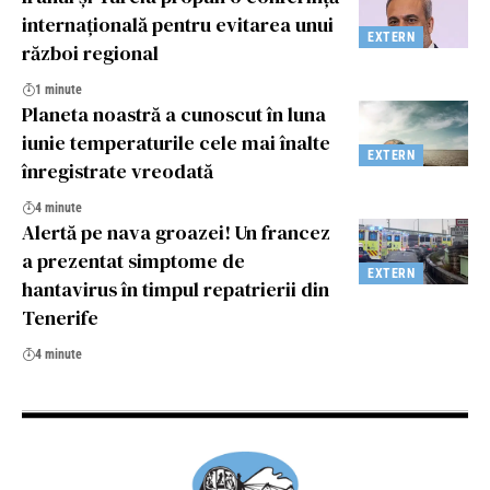
internațională pentru evitarea unui
EXTERN
război regional
1 minute
Planeta noastră a cunoscut în luna
iunie temperaturile cele mai înalte
EXTERN
înregistrate vreodată
4 minute
Alertă pe nava groazei! Un francez
a prezentat simptome de
EXTERN
hantavirus în timpul repatrierii din
Tenerife
4 minute