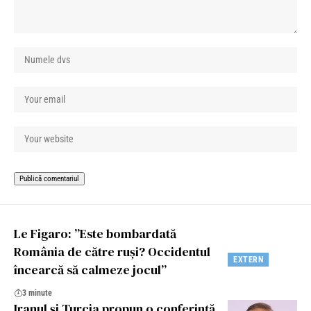
Le Figaro: ”Este bombardată
România de către ruși? Occidentul
EXTERN
încearcă să calmeze jocul”
3 minute
Iranul și Turcia propun o conferință