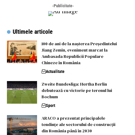
-Publicitate-
Ultimele articole
100 de ani de la nașterea Președintelui
Jiang Zemin, eveniment marcat la
Ambasada Republicii Populare
Chineze în România
Actualitate
Zweite Bundesliga: Hertha Berlin
debutează cu victorie pe terenul lui
Bochum
Sport
ARACO a prezentat principalele
tendințe ale sectorului de construcții
din România până în 2030