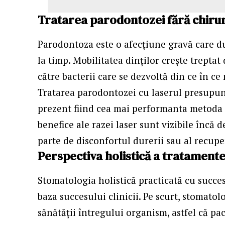
Tratarea parodontozei fără chiru
Parodontoza
este o afecțiune gravă care du
la timp. Mobilitatea dinților crește treptat
către bacterii care se dezvoltă din ce în ce
Tratarea parodontozei cu laserul presupun
prezent fiind cea mai performanta metoda p
benefice ale razei laser sunt vizibile încă 
parte de disconfortul durerii sau al recup
Perspectiva holistică a tratamen
Stomatologia holistică practicată cu succes
baza succesului clinicii. Pe scurt, stomato
sănătății întregului organism, astfel că pa