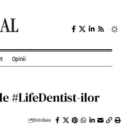
rt
Opinii
e #LifeDentist-ilor
Distribuie