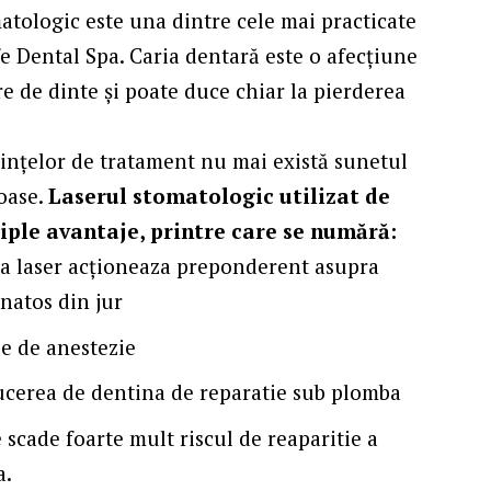
matologic
este una dintre cele mai practicate
fe Dental Spa. Caria dentară este o afecțiune
e de dinte și poate duce chiar la pierderea
dințelor de tratament nu mai există sunetul
roase.
Laserul stomatologic utilizat de
tiple avantaje, printre care se numără:
ina laser acționeaza preponderent asupra
anatos din jur
ie de anestezie
ducerea de dentina de reparatie sub plomba
e scade foarte mult riscul de reaparitie a
a.