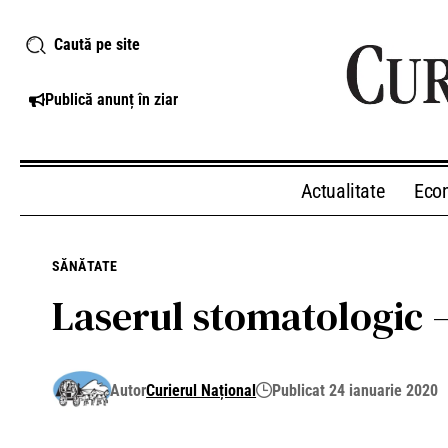
Caută pe site
Publică anunț în ziar
Actualitate
Eco
SĂNĂTATE
Laserul stomatologic –
Autor
Curierul Național
Publicat 24 ianuarie 2020