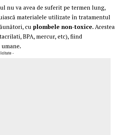
mul nu va avea de suferit pe termen lung,
cuiască materialele utilizate în tratamentul
dăunători, cu
plombele non-toxice
. Acestea
crilati, BPA, mercur, etc), fiind
le umane.
icitate -