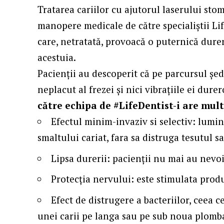
Tratarea cariilor cu ajutorul laserului sto
manopere medicale de către specialiștii Li
care, netratată, provoacă o puternică durer
acestuia.
Pacienții au descoperit că pe parcursul șe
neplacut al frezei și nici vibrațiile ei dure
către echipa de #LifeDentist-i are mul
Efectul minim-invaziv si selectiv: lum
smaltului cariat, fara sa distruga tesutul s
Lipsa durerii: pacienții nu mai au nevo
Protecția nervului: este stimulata pro
Efect de distrugere a bacteriilor, ceea c
unei carii pe langa sau pe sub noua plomb