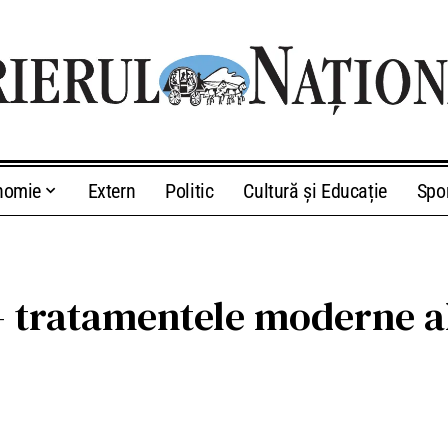
nomie
Extern
Politic
Cultură și Educație
Spo
 tratamentele moderne al