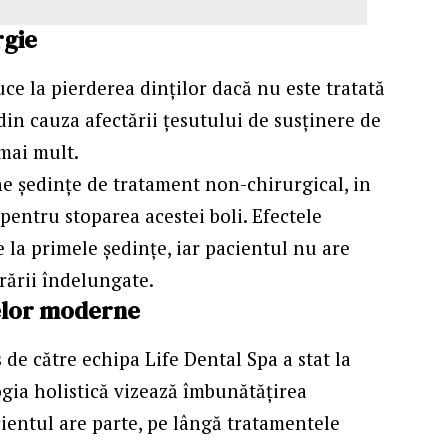
rgie
ce la pierderea dinților dacă nu este tratată
 din cauza afectării țesutului de susținere de
 mai mult.
e ședințe de tratament non-chirurgical, in
entru stoparea acestei boli. Efectele
de la primele ședințe, iar pacientul nu are
erării îndelungate.
telor moderne
 de către echipa Life Dental Spa a stat la
logia holistică vizează îmbunătățirea
cientul are parte, pe lângă tratamentele