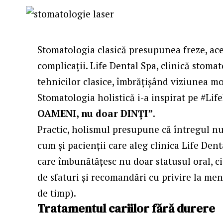
Stomatologia clasică presupunea freze, ace
complicații. Life Dental Spa, clinică stomat
tehnicilor clasice, îmbrățișând viziunea mo
Stomatologia holistică i-a inspirat pe #Li
OAMENI, nu doar DINȚI”
.
Practic, holismul presupune că întregul nu
cum și pacienții care aleg clinica Life De
care îmbunătățesc nu doar statusul oral, ci
de sfaturi și recomandări cu privire la me
de timp).
Tratamentul cariilor fără durere