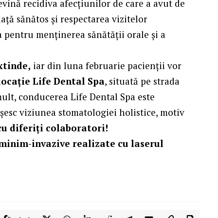
vină recidiva afecțiunilor de care a avut de
iață sănătos și respectarea vizitelor
 pentru menținerea sănătății orale și a
xtinde,
iar din luna februarie pacienții vor
locație Life Dental Spa
, situată pe strada
mult, conducerea Life Dental Spa este
șesc viziunea stomatologiei holistice, motiv
cu diferiți colaboratori!
minim-invazive realizate cu
laserul