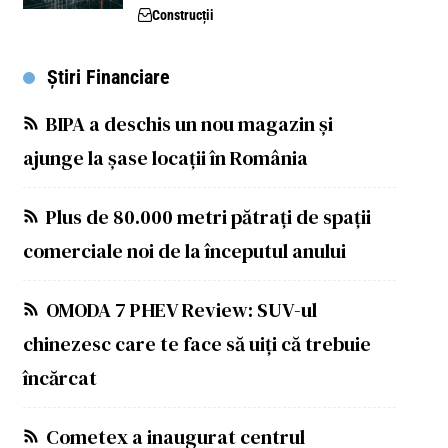
Construcții
Știri Financiare
BIPA a deschis un nou magazin și
ajunge la șase locații în România
Plus de 80.000 metri pătrați de spații
comerciale noi de la începutul anului
OMODA 7 PHEV Review: SUV-ul
chinezesc care te face să uiți că trebuie
încărcat
Cometex a inaugurat centrul