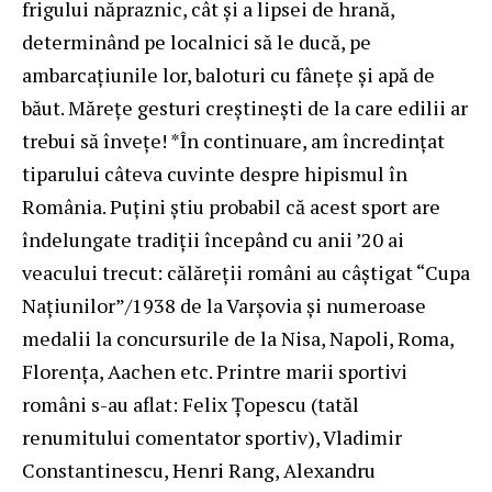
frigului năpraznic, cât şi a lipsei de hrană,
determinând pe localnici să le ducă, pe
ambarcaţiunile lor, baloturi cu fâneţe şi apă de
băut. Măreţe gesturi creştineşti de la care edilii ar
trebui să înveţe! *În continuare, am încredinţat
tiparului câteva cuvinte despre hipismul în
România. Puţini ştiu probabil că acest sport are
îndelungate tradiţii începând cu anii ’20 ai
veacului trecut: călăreţii români au câştigat “Cupa
Naţiunilor”/1938 de la Varşovia şi numeroase
medalii la concursurile de la Nisa, Napoli, Roma,
Florenţa, Aachen etc. Printre marii sportivi
români s-au aflat: Felix Ţopescu (tatăl
renumitului comentator sportiv), Vladimir
Constantinescu, Henri Rang, Alexandru