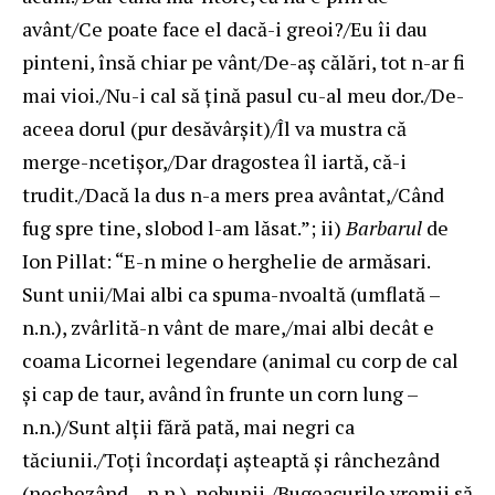
avânt/Ce poate face el dacă-i greoi?/Eu îi dau
pinteni, însă chiar pe vânt/De-aş călări, tot n-ar fi
mai vioi./Nu-i cal să ţină pasul cu-al meu dor./De-
aceea dorul (pur desăvârşit)/Îl va mustra că
merge-ncetişor,/Dar dragostea îl iartă, că-i
trudit./Dacă la dus n-a mers prea avântat,/Când
fug spre tine, slobod l-am lăsat.”; ii)
Barbarul
de
Ion Pillat: “E-n mine o herghelie de armăsari.
Sunt unii/Mai albi ca spuma-nvoaltă (umflată –
n.n.), zvârlită-n vânt de mare,/mai albi decât e
coama Licornei legendare (animal cu corp de cal
şi cap de taur, având în frunte un corn lung –
n.n.)/Sunt alţii fără pată, mai negri ca
tăciunii./Toţi încordaţi aşteaptă şi rânchezând
(nechezând – n.n.), nebunii,/Bugeacurile vremii să