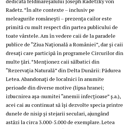
dedicată feldmareşalului Joseph Radetzky von
Radetz. *În alte contexte – inclusiv pe
meleagurile româneşti – prezenţa cailor este
primită cu mult respect din partea publicului de
toate vârstele. Am în vedere caii de la paradele
publice de “Ziua Naţională a României”, dar şi caii
dresaţi care participă în programele Circurilor din
multe ţări. *Menţionez caii sălbatici din
“Rezervaţia Naturală” din Delta Dunării: Pădurea
Letea. Abandonaţi de localnici în anumite
perioade din diverse motive (lipsa hranei;
izbucnirea aşa-numitei “anemii infecţioase” ş.a.),
acei cai au continuat să îşi dezvolte specia printre
dunele de nisip şi stejarii seculari, ajungând
astăzi la circa 3.000-5.000 de exemplare. Letea