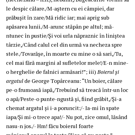
le despic călare./M-aştern cu ei câmpiei, dar
prăbuşit în zare/Mă ridic iar; mai aprig sub
apăsarea lunii./M-arunc stăpân pe altul; mă-
ntunec în pustie/Şi voi urla năpraznic în liniştea
târzie,/Când calul cel din urmă va necheza spre
stele./Tovarăşe, în moarte cu mine o să sari,/Tu,
cel mai fără margini al sufletelor mele!/E-n mine-
o herghelie de falnici armăsari!”; iii)
Boierul şi
argatul
de George Topârceanu: “Un boier, călare
pe-o frumoasă iapă,/Trebuind să treacă într-un loc
o apă/Peste-o punte-ngustă şi, fiind grăbit,/Şi-a
chemat argatul şi i-a poruncit:/- Ia-mi în spate
iapa/Şi mi-o trece apa!/- Nu pot, zice omul, lăsând
nasu-n jos./- Hm! făcu boierul foarte
mânios:/Leneşul la toate/Zice că nu poate.”.