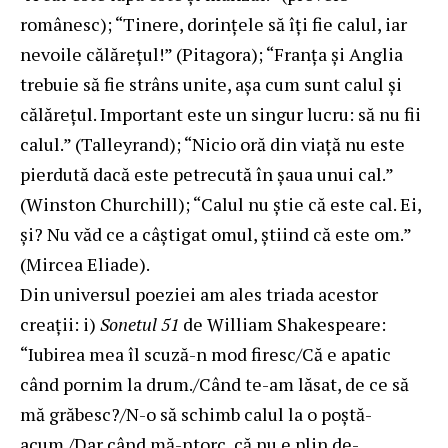
românesc); “Tinere, dorinţele să îţi fie calul, iar
nevoile călăreţul!” (Pitagora); “Franţa şi Anglia
trebuie să fie strâns unite, aşa cum sunt calul şi
călăreţul. Important este un singur lucru: să nu fii
calul.” (Talleyrand); “Nicio oră din viaţă nu este
pierdută dacă este petrecută în şaua unui cal.”
(Winston Churchill); “Calul nu ştie că este cal. Ei,
şi? Nu văd ce a câştigat omul, ştiind că este om.”
(Mircea Eliade).
Din universul poeziei am ales triada acestor
creaţii: i)
Sonetul 51
de William Shakespeare:
“Iubirea mea îl scuză-n mod firesc/Că e apatic
când pornim la drum./Când te-am lăsat, de ce să
mă grăbesc?/N-o să schimb calul la o poştă-
acum./Dar când mă-ntorc, că nu e plin de-