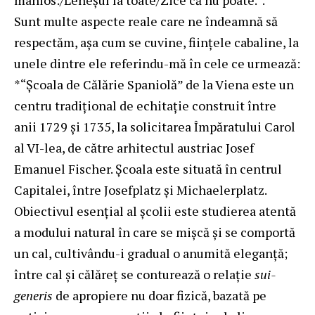
Sunt multe aspecte reale care ne îndeamnă să
respectăm, aşa cum se cuvine, fiinţele cabaline, la
unele dintre ele referindu-mă în cele ce urmează:
*“Şcoala de Călărie Spaniolă” de la Viena este un
centru tradiţional de echitaţie construit între
anii 1729 şi 1735, la solicitarea Împăratului Carol
al VI-lea, de către arhitectul austriac Josef
Emanuel Fischer. Şcoala este situată în centrul
Capitalei, între Josefplatz şi Michaelerplatz.
Obiectivul esenţial al şcolii este studierea atentă
a modului natural în care se mişcă şi se comportă
un cal, cultivându-i gradual o anumită eleganţă;
între cal şi călăreţ se conturează o relaţie
sui-
generis
de apropiere nu doar fizică, bazată pe