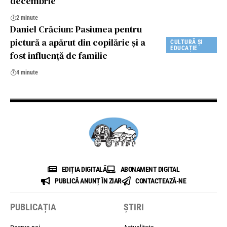
decembrie
2 minute
Daniel Crăciun: Pasiunea pentru
pictură a apărut din copilărie şi a
CULTURĂ ȘI
EDUCAȚIE
fost influenţă de familie
4 minute
EDIȚIA DIGITALĂ
ABONAMENT DIGITAL
PUBLICĂ ANUNȚ ÎN ZIAR
CONTACTEAZĂ-NE
PUBLICAȚIA
ȘTIRI