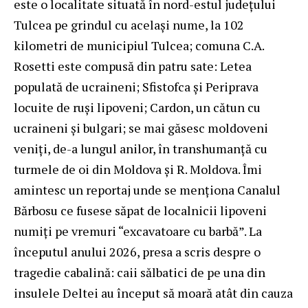
este o localitate situată în nord-estul judeţului
Tulcea pe grindul cu acelaşi nume, la 102
kilometri de municipiul Tulcea; comuna C.A.
Rosetti este compusă din patru sate: Letea
populată de ucraineni; Sfistofca şi Periprava
locuite de ruşi lipoveni; Cardon, un cătun cu
ucraineni şi bulgari; se mai găsesc moldoveni
veniţi, de-a lungul anilor, în transhumanţă cu
turmele de oi din Moldova şi R. Moldova. Îmi
amintesc un reportaj unde se menţiona Canalul
Bărbosu ce fusese săpat de localnicii lipoveni
numiţi pe vremuri “excavatoare cu barbă”. La
începutul anului 2026, presa a scris despre o
tragedie cabalină: caii sălbatici de pe una din
insulele Deltei au început să moară atât din cauza