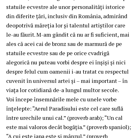
statuile ecvestre ale unor personalităţi istorice
din diferite ţări, inclusiv din România, admirând
deopotrivă măreţia lor şi talentul artiştilor care
le-au făurit. M-am gândit că nu ar fi suficient, mai
ales că acei cai de bronz sau de marmură de pe
statuile ecvestre sau de pe orice cvadrigă
alegorică nu puteau vorbi despre ei înşişi şi nici
despre felul cum oamenii i-au tratat cu respectul
cuvenit în universul artei şi – mai important – în
viaţa lor cotidiană de-a lungul multor secole.
Voi începe însemnările mele cu unele vorbe
înţelepte: “Aerul Paradisului este cel care suflă
între urechile unui cal.” (proverb arab); “Un cal
este mai valoros decât bogăţia.” (proverb spaniol);
“A cui este iapa este şi mânzul.” (proverb