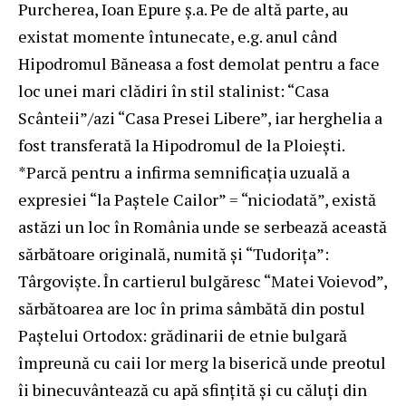
Purcherea, Ioan Epure ş.a. Pe de altă parte, au
existat momente întunecate, e.g. anul când
Hipodromul Băneasa a fost demolat pentru a face
loc unei mari clădiri în stil stalinist: “Casa
Scânteii”/azi “Casa Presei Libere”, iar herghelia a
fost transferată la Hipodromul de la Ploieşti.
*Parcă pentru a infirma semnificaţia uzuală a
expresiei “la Paştele Cailor” = “niciodată”, există
astăzi un loc în România unde se serbează această
sărbătoare originală, numită şi “Tudoriţa”:
Târgovişte. În cartierul bulgăresc “Matei Voievod”,
sărbătoarea are loc în prima sâmbătă din postul
Paştelui Ortodox: grădinarii de etnie bulgară
împreună cu caii lor merg la biserică unde preotul
îi binecuvântează cu apă sfinţită şi cu căluţi din