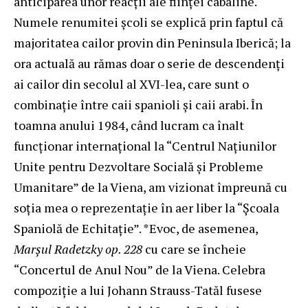
anticiparea unor reacţii ale fiinţei cabaline.
Numele renumitei şcoli se explică prin faptul că
majoritatea cailor provin din Peninsula Iberică; la
ora actuală au rămas doar o serie de descendenţi
ai cailor din secolul al XVI-lea, care sunt o
combinaţie între caii spanioli şi caii arabi. În
toamna anului 1984, când lucram ca înalt
funcţionar internaţional la “Centrul Naţiunilor
Unite pentru Dezvoltare Socială şi Probleme
Umanitare” de la Viena, am vizionat împreună cu
soţia mea o reprezentaţie în aer liber la “Şcoala
Spaniolă de Echitaţie”. *Evoc, de asemenea,
Marşul Radetzky op. 228
cu care se încheie
“Concertul de Anul Nou” de la Viena. Celebra
compoziţie a lui Johann Strauss-Tatăl fusese