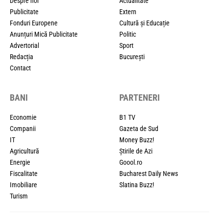
Despre noi
Actualitate
Publicitate
Extern
Fonduri Europene
Cultură și Educație
Anunțuri Mică Publicitate
Politic
Advertorial
Sport
Redacția
București
Contact
BANI
PARTENERI
Economie
B1 TV
Companii
Gazeta de Sud
IT
Money Buzz!
Agricultură
Știrile de Azi
Energie
Goool.ro
Fiscalitate
Bucharest Daily News
Imobiliare
Slatina Buzz!
Turism