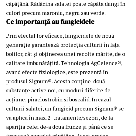
căpățână. Rădăcina salatei poate căpăta dungi în
culori precum maroniu, negru sau verde.
Ce importanță au fungicidele
Prin efectul lor eficace, fungicidele de nouă
generație garantează protecția culturii în fața
bolilor, cât și obținerea unei recolte mărite, de o
calitate îmbunătățită. Tehnologia AgCelence®,
avand efecte fiziologice, este prezentă în
produsul Signum®. Acesta conține două
substanțe active noi, cu moduri diferite de
acțiune: piraclostrobin si boscalid. În cazul
culturii salatei, un fungicid precum
Signum®
se
va aplica în max. 2 tratamente/sezon , de la
apariția celei de-a doua frunze și până ce se
formează complet căpățâna. Acest produs