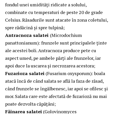
fondul unei umidități ridicate a solului,
combinate cu temperaturi de peste 20 de grade
Celsius. Răsadurile sunt atacate în zona coletului,
spre rădăcină și spre tulpină;
Antracnoza salatei
(Microdochium
panattonianum): frunzele sunt principalele ținte
ale acestei boli. Antracnoza produce pete cu
aspect umed, pe ambele părți ale frunzelor, iar
apoi duce la uscarea și necrozarea acestora;
Fuzarioza salatei
(Fusarium oxysporum): boala
atacă încă de când salata se află la faza de răsad,
când frunzele se îngălbenesc, iar apoi se ofilesc și
mor. Salata care este afectată de fuzarioză nu mai
poate dezvolta căpățâni;
Făinarea salatei
(Golovinomyces