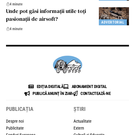
4 minute
Unde pot găsi informații utile toți
pasionații de airsoft?
ADVERTORIAL
4 minute
EDIȚIA DIGITALĂ
ABONAMENT DIGITAL
PUBLICĂ ANUNȚ ÎN ZIAR
CONTACTEAZĂ-NE
PUBLICAȚIA
ȘTIRI
Despre noi
Actualitate
Publicitate
Extern
Fonduri Europene
Cultură și Educație