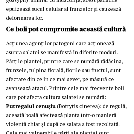
epuizează sucul celular al frunzelor și cauzează
deformarea lor.
Ce boli pot compromite această cultură
Acțiunea agenților patogeni care acționează
asupra salatei se manifestă în diferite moduri.
Părțile plantei, printre care se numără rădăcina,
frunzele, tulpina florală, florile sau fructul, sunt
afectate din ce în ce mai sever, pe măsură ce
avansează atacul. Printre cele mai frecvente boli
care pot afecta
cultura salatei
se numără:
Putregaiul cenușiu
(Botrytis cinerea): de regulă,
această boală afectează planta într-o manieră
violentă chiar și după ce salata a fost recoltată.
Cele mai vulnerabile părți ale plantei sunt