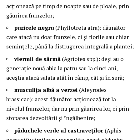
acționează pe timp de noapte sau de ploaie, prin
găurirea frunzelor;
puricele negru
(Phyllotreta atra): dăunător
care atacă nu doar frunzele, ci și florile sau chiar
semințele, până la distrugerea integrală a plantei;
viermii de sârmă
(Agriotes spp.): deși au o
generație nouă abia la patru sau la cinci ani,
aceștia atacă salata atât în câmp, cât și în seră;
musculița albă a verzei
(Aleyrodes
brassicae): acest dăunător acționează tot la
nivelul frunzelor, dar nu prin găurirea lor, ci prin
stoparea dezvoltării și îngălbenire;
păduchele verde al castraveților
(Aphis
gossypii): similar cu musculița, acest păduche