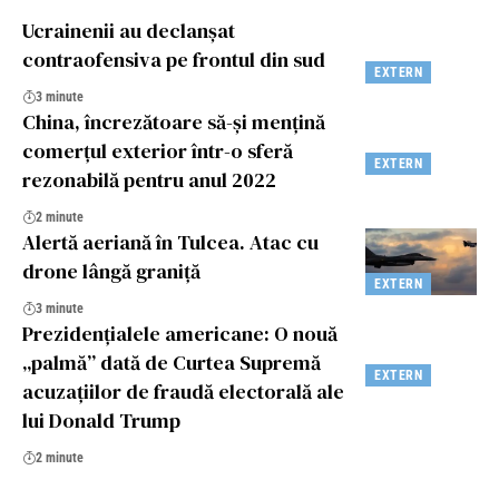
Ucrainenii au declanșat
contraofensiva pe frontul din sud
EXTERN
3 minute
China, încrezătoare să-și mențină
comerțul exterior într-o sferă
EXTERN
rezonabilă pentru anul 2022
2 minute
Alertă aeriană în Tulcea. Atac cu
drone lângă graniță
EXTERN
3 minute
Prezidențialele americane: O nouă
„palmă” dată de Curtea Supremă
EXTERN
acuzațiilor de fraudă electorală ale
lui Donald Trump
2 minute