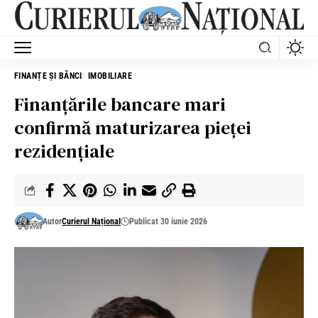
FINANȚE ȘI BĂNCI
IMOBILIARE
Finanțările bancare mari
confirmă maturizarea pieței
rezidențiale
Autor
Curierul Național
Publicat 30 iunie 2026