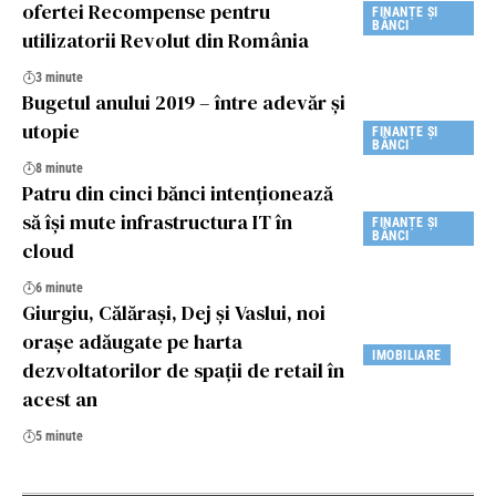
ofertei Recompense pentru
FINANȚE ȘI
BĂNCI
utilizatorii Revolut din România
3 minute
Bugetul anului 2019 – între adevăr și
utopie
FINANȚE ȘI
BĂNCI
8 minute
Patru din cinci bănci intenționează
să își mute infrastructura IT în
FINANȚE ȘI
BĂNCI
cloud
6 minute
Giurgiu, Călărași, Dej și Vaslui, noi
orașe adăugate pe harta
IMOBILIARE
dezvoltatorilor de spații de retail în
acest an
5 minute