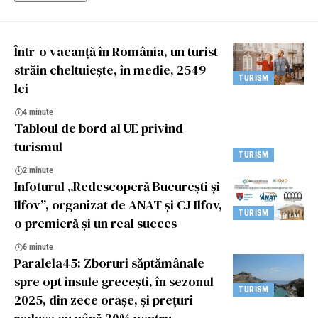
Într-o vacanță în România, un turist
străin cheltuiește, în medie, 2549
TURISM
lei
4 minute
Tabloul de bord al UE privind
turismul
TURISM
2 minute
Infoturul „Redescoperă București și
Ilfov”, organizat de ANAT și CJ Ilfov,
TURISM
o premieră și un real succes
6 minute
Paralela45: Zboruri săptămânale
spre opt insule grecești, în sezonul
TURISM
2025, din zece orașe, și prețuri