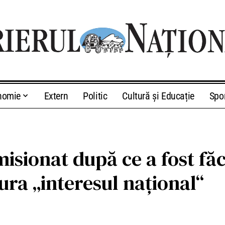
nomie
Extern
Politic
Cultură și Educație
Spo
misionat după ce a fost fă
jura „interesul național“