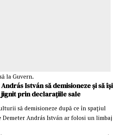
să la Guvern.
András István să demisioneze și să își
ignit prin declarațiile sale
lturii să demisioneze după ce în spațiul
e Demeter András István ar folosi un limbaj