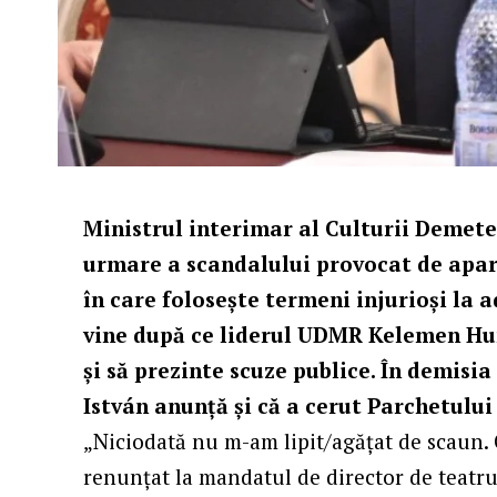
Ministrul interimar al Culturii Demete
urmare a scandalului provocat de apariţ
în care foloseşte termeni injurioşi la 
vine după ce liderul UDMR Kelemen Hun
şi să prezinte scuze publice. În demisi
István anunţă şi că a cerut Parchetului 
„Niciodată nu m-am lipit/agăţat de scaun. 
renunţat la mandatul de director de teatru