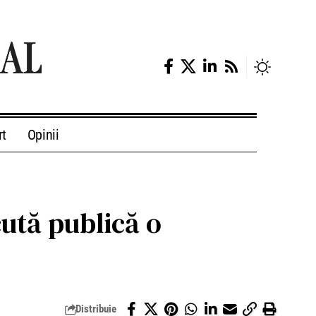
rt
Opinii
cută publică o
Distribuie