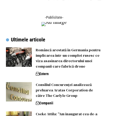
-Publicitate-
Ultimele articole
Româncă arestată în Germania pentru
implicarea într-un complot rusesc ce
viza asasinarea directorului unei
companii care fabrică drone
Extern
Consiliul Concurenței analizează
preluarea Aratas Corporation de
către The Carlyle Group
Companii
Cseke Attila: ”Am inaugurat cea de-a