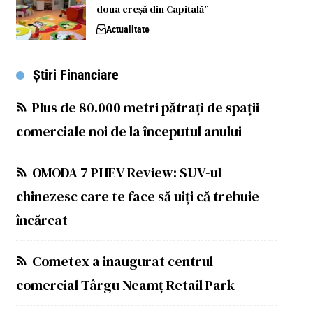
doua creșă din Capitală”
Actualitate
Știri Financiare
Plus de 80.000 metri pătrați de spații
comerciale noi de la începutul anului
OMODA 7 PHEV Review: SUV-ul
chinezesc care te face să uiți că trebuie
încărcat
Cometex a inaugurat centrul
comercial Târgu Neamț Retail Park