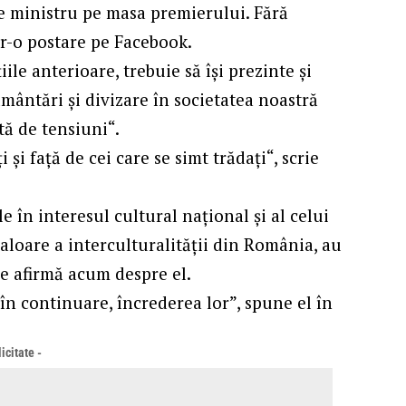
e ministru pe masa premierului. Fără
tr-o
postare
pe Facebook.
ile anterioare, trebuie să îşi prezinte şi
ământări şi divizare în societatea noastră
ă de tensiuni“.
i şi faţă de cei care se simt trădaţi“, scrie
le în interesul cultural naţional şi al celui
aloare a interculturalităţii din România, au
se afirmă acum despre el.
în continuare, încrederea lor”, spune el în
icitate -