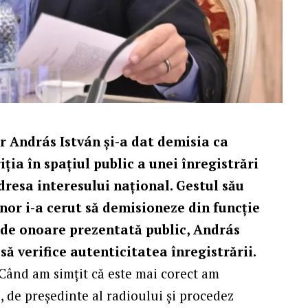
r András István şi-a dat d
e
misia
ca
ia în spaţiul public a unei înregistrări
adresa interesului naţional. Gestul său
or i-a cerut să demisioneze din funcţie
a de onoare prezentată public, András
să verifice autenticitatea înregistrării.
Când am simţit că este mai corect am
, de preşedinte al radioului şi procedez