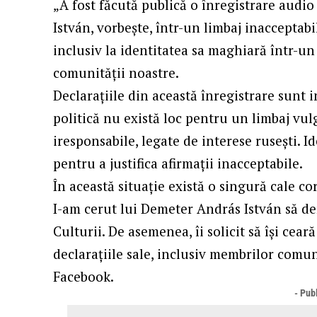
„A fost făcută publică o înregistrare audio
István, vorbește, într-un limbaj inacceptabil
inclusiv la identitatea sa maghiară într-un
comunității noastre.
Declarațiile din această înregistrare sunt 
politică nu există loc pentru un limbaj vu
iresponsabile, legate de interese rusești. 
pentru a justifica afirmații inacceptabile.
În această situație există o singură cale co
I-am cerut lui Demeter András István să de
Culturii. De asemenea, îi solicit să își cear
declarațiile sale, inclusiv membrilor comu
Facebook.
- Publ