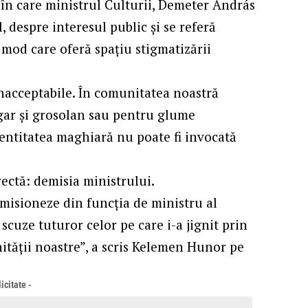
 în care ministrul Culturii, Demeter András
, despre interesul public și se referă
 mod care oferă spațiu stigmatizării
inacceptabile. În comunitatea noastră
lgar și grosolan sau pentru glume
Identitatea maghiară nu poate fi invocată
rectă: demisia ministrului.
misioneze din funcția de ministru al
ă scuze tuturor celor pe care i-a jignit prin
nității noastre”, a scris Kelemen Hunor pe
icitate -