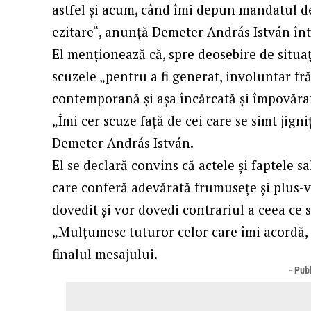
astfel şi acum, când îmi depun mandatul d
ezitare“, anunţă Demeter András István în
El menţionează că, spre deosebire de situaţi
scuzele „pentru a fi generat, involuntar fr
contemporană şi aşa încărcată şi împovărat
„Îmi cer scuze faţă de cei care se simt jigniţ
Demeter András István.
El se declară convins că actele şi faptele sa
care conferă adevărată frumuseţe şi plus-v
dovedit şi vor dovedi contrariul a ceea ce 
„Mulţumesc tuturor celor care îmi acordă, 
finalul mesajului.
- Publ