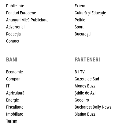
Publicitate
Extern
Fonduri Europene
Cultură și Educație
Anunțuri Mică Publicitate
Politic
Advertorial
Sport
Redacția
București
Contact
BANI
PARTENERI
Economie
B1 TV
Companii
Gazeta de Sud
IT
Money Buzz!
Agricultură
Știrile de Azi
Energie
Goool.ro
Fiscalitate
Bucharest Daily News
Imobiliare
Slatina Buzz!
Turism