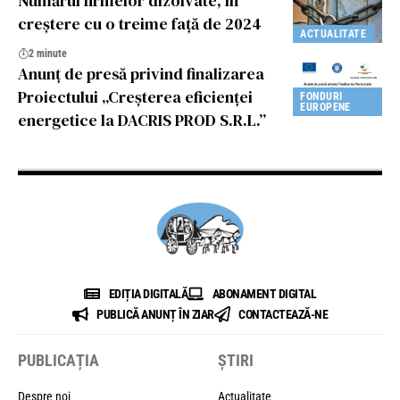
Numărul firmelor dizolvate, în
creștere cu o treime față de 2024
ACTUALITATE
2 minute
Anunţ de presă privind finalizarea
Proiectului „Creșterea eficienței
FONDURI
EUROPENE
energetice la DACRIS PROD S.R.L.”
EDIȚIA DIGITALĂ
ABONAMENT DIGITAL
PUBLICĂ ANUNȚ ÎN ZIAR
CONTACTEAZĂ-NE
PUBLICAȚIA
ȘTIRI
Despre noi
Actualitate