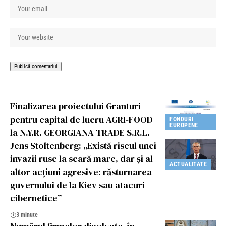
Finalizarea proiectului Granturi
pentru capital de lucru AGRI-FOOD
FONDURI
EUROPENE
la N.Y.R. GEORGIANA TRADE S.R.L.
Jens Stoltenberg: „Există riscul unei
invazii ruse la scară mare, dar și al
ACTUALITATE
altor acțiuni agresive: răsturnarea
guvernului de la Kiev sau atacuri
cibernetice”
3 minute