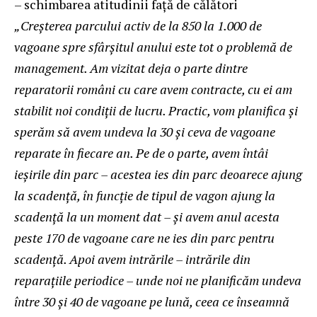
– schimbarea atitudinii față de călători
„Creşterea parcului activ de la 850 la 1.000 de
vagoane spre sfârşitul anului este tot o problemă de
management. Am vizitat deja o parte dintre
reparatorii români cu care avem contracte, cu ei am
stabilit noi condiţii de lucru. Practic, vom planifica şi
sperăm să avem undeva la 30 şi ceva de vagoane
reparate în fiecare an. Pe de o parte, avem întâi
ieşirile din parc – acestea ies din parc deoarece ajung
la scadenţă, în funcţie de tipul de vagon ajung la
scadenţă la un moment dat – şi avem anul acesta
peste 170 de vagoane care ne ies din parc pentru
scadenţă. Apoi avem intrările – intrările din
reparaţiile periodice – unde noi ne planificăm undeva
între 30 şi 40 de vagoane pe lună, ceea ce înseamnă