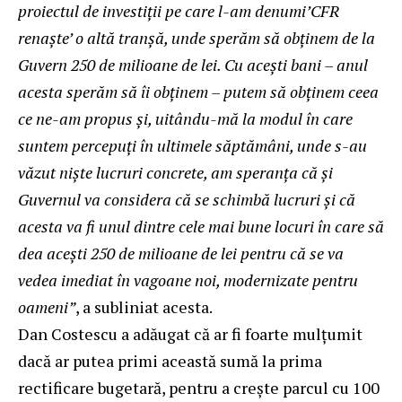
proiectul de investiţii pe care l-am denumi’CFR
renaşte’ o altă tranşă, unde sperăm să obţinem de la
Guvern 250 de milioane de lei. Cu aceşti bani – anul
acesta sperăm să îi obţinem – putem să obţinem ceea
ce ne-am propus şi, uitându-mă la modul în care
suntem percepuţi în ultimele săptămâni, unde s-au
văzut nişte lucruri concrete, am speranţa că şi
Guvernul va considera că se schimbă lucruri şi că
acesta va fi unul dintre cele mai bune locuri în care să
dea aceşti 250 de milioane de lei pentru că se va
vedea imediat în vagoane noi, modernizate pentru
oameni”
, a subliniat acesta.
Dan Costescu a adăugat că ar fi foarte mulţumit
dacă ar putea primi această sumă la prima
rectificare bugetară, pentru a creşte parcul cu 100